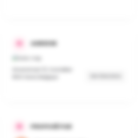
ADRESSE
Groenstraat 51, Oostakker
Get Directions
9041 Gand, Belgique
PROPOSÉ PAR