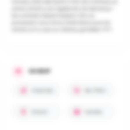
terrasse d'été démarrent à 13h. Nos membres et
autres enfants sont également les bienvenus !
Nos activités hebdomadaires Chiro se
poursuivent sous forme d'animations pour les
enfants et il y aura un château gonflable !????
EN BREF
Chiens bienvenus 🐾
Bar / Petite restauration
Enfants
Familles