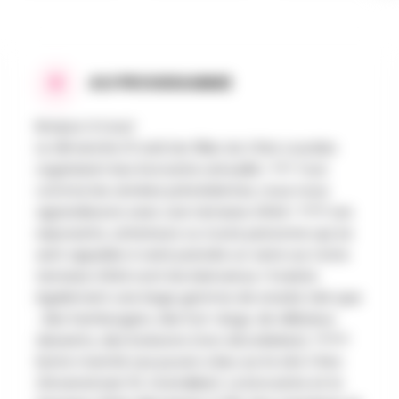
AU PROGRAMME
Bonjour à tous!
Le dimanche 21 avril, les filles du Chiro Lourdes
organisent leur brocante annuelle ! ??? Tout
comme les années précédentes, nous nous
agrandissons avec une terrasse d'été ! ???? Les
exposants, acheteurs ou toute personne qui se
sent appelée à venir prendre un verre sur notre
terrasse d'été sont les bienvenus ! Il existe
également une large gamme de snacks tels que
: des hamburgers, des hot-dogs, de délicieux
desserts, des boissons (non alcoolisées), ?????
Notre marché aux puces a lieu sur le site Chiro
(Groenstraat 51, Oostakker). La brocante et la