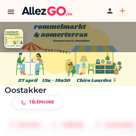
TERMINÉ:
Cet événement est terminé. Retrouver d'autres
événements similaires ci-dessous ou dans notre annuaire.
Brocante + terrasse d'été à
Oostakker
TÉLÉPHONE
PARTAGER
ITINÉRAIRE
SAUVEGARDER