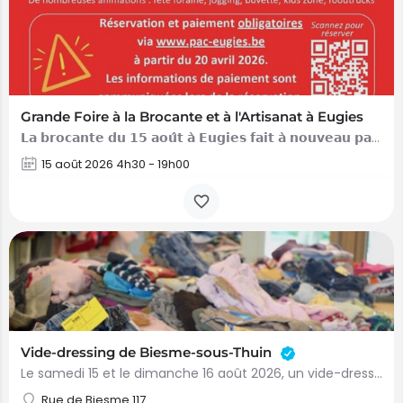
Grande Foire à la Brocante et à l'Artisanat à Eugies
𝗟𝗮 𝗯𝗿𝗼𝗰𝗮𝗻𝘁𝗲 𝗱𝘂 𝟭𝟱 𝗮𝗼𝘂̂𝘁 𝗮̀ 𝗘𝘂𝗴𝗶𝗲𝘀 𝗳𝗮𝗶𝘁 𝗮̀ 𝗻𝗼𝘂𝘃𝗲𝗮𝘂 𝗽𝗮𝗿𝗹𝗲𝗿 𝗱’𝗲𝗹𝗹𝗲 ! Près de 𝟭.𝟬𝟬𝟬 𝗲𝘅𝗽𝗼𝘀𝗮𝗻𝘁𝘀 sont…
15 août 2026 4h30 - 19h00
Vide-dressing de Biesme-sous-Thuin
Le samedi 15 et le dimanche 16 août 2026, un vide-dressing se tiendra à Biesme-sous-Thuin. Informations…
Rue de Biesme 117