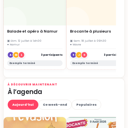
Balade et apéro à Namur
Brocante à plusieurs
▣ Dim. 12 juillet à 14h00
▣ Sam. 18 juillet à 09h30
● Namur
● Wavre
3 participants
3 participants
A
M
L
S
J
C
Exemple terminé
Exemple terminé
À DÉCOUVRIR MAINTENANT
À l’agenda
Aujourd’hui
Ce week-end
Populaires