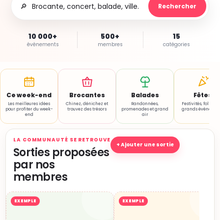
🔎
Rechercher
10 000+
500+
15
événements
membres
catégories
Ce week-end
Brocantes
Balades
Fêtes
Les meilleures idées
Chinez, dénichez et
Randonnées,
Festivités, folklore
pour profiter du week-
trouvez des trésors
promenades et grand
grands événemen
end
air
LA COMMUNAUTÉ SE RETROUVE
+ Ajouter une sortie
Sorties proposées
par nos
membres
EXEMPLE
EXEMPLE