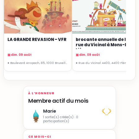
LA GRANDE REVASION – VFR
brocante annuelle de la
rue du Vicinal à Mons-lez-
Liège
▣ dim. 09 août
▣ dim. 09 août
● Boulevard Anspach, 85, 1000 Bruxelles
● Rue du Vicinal 4400, 4400 Flémalle, Belgique
À L’HONNEUR
Membre actif du mois
Marie
1 sortie(s) créée(s) · 0
participation(s)
CE MOIS-CI