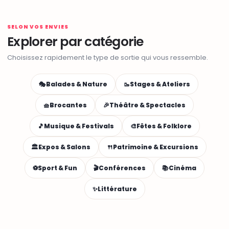
SELON VOS ENVIES
Explorer par catégorie
Choisissez rapidement le type de sortie qui vous ressemble.
🎭
Balades & Nature
🥾
Stages & Ateliers
🧺
Brocantes
🎉
Théâtre & Spectacles
🎵
Musique & Festivals
🎨
Fêtes & Folklore
🏛️
Expos & Salons
🍴
Patrimoine & Excursions
⚽
Sport & Fun
🎬
Conférences
📚
Cinéma
✨
Littérature