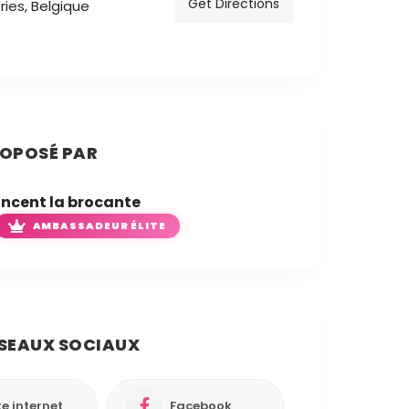
Get Directions
ies, Belgique
OPOSÉ PAR
incent la brocante
AMBASSADEUR ÉLITE
SEAUX SOCIAUX
te internet
Facebook