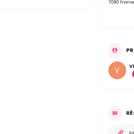
7080 Framer
PR
V
RÉ
Si