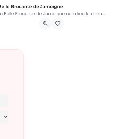
Belle Brocante de Jamoigne
La Belle Brocante de Jamoigne aura lieu le dimanche 16 août 2026 de 6h00 à 18h00, proposant une centaine…
Rue de la Centenaire 6810, Chiny
16 août 2026 6h00 - 19h00