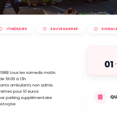
ITINÉRAIRE
SAUVEGARDER
SIGNAL
01
J
 1988 tous les samedis matin.
de 5h30 à 13h.
çants ambulants non admis.
ètres pour 10 euros
QU
par parking supplémentaire
stoq.be