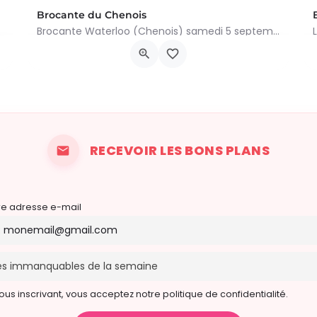
Brocante du Chenois
Brocante Waterloo (Chenois) samedi 5 septembre 2026 (8 à 16h) L’asbl Cap’Chenois vous propose de vendre et…
ivialité et…
Av. des Paveurs 48, 1410 Waterloo
5 septembre 2026 8h00 - 16h00
RECEVOIR LES BONS PLANS
re adresse e-mail
ous inscrivant, vous acceptez notre politique de confidentialité.