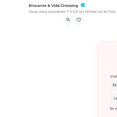
Brocante & Vide-Dressing
Vous vous souvenez ? Il fut un temps où le mois d’août au Viamont rimait avec festivités, conv
Place André Renard
9 août 2026 8h00 - 15h00
Vot
En v