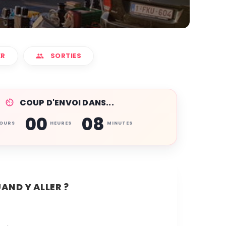
ER
SORTIES
COUP D'ENVOI DANS...
00
08
OURS
HEURES
MINUTES
AND Y ALLER ?