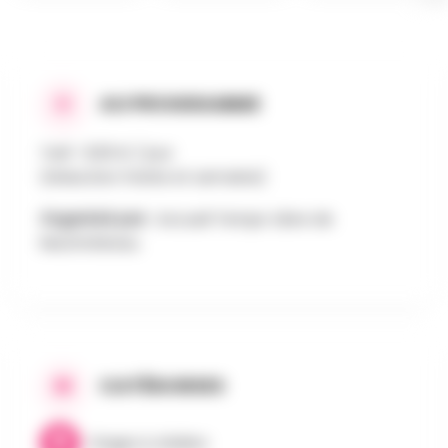
AU PROGRAMME
Tarif : 9,50 € / jour
(réduction fratrie et semaine)
Organisé par :
Accueil Temps-Libre de
Neufchâteau
CATÉGORIES
Stages & Ateliers