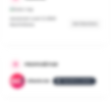
Lieutenant Lozet 12, 6840
Get Directions
Neufchâteau
PROPOSÉ PAR
AllezGo.be
ÉQUIPE ALLEZGO