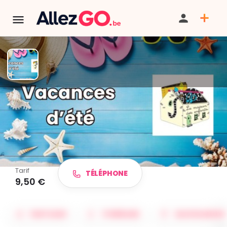
TERMINÉ:
Cet événement est terminé. Retrouver d'autres
événements similaires ci-dessous ou dans notre annuaire.
IMAGES AGENDA ATL -
Vacances été MDE
Tarif
TÉLÉPHONE
9,50 €
PARTAGER
ITINÉRAIRE
SAUVEGARDER