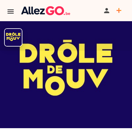
Drôle de Mouv' : Plateau de
Stand up caritatif
Tarif
15€
PARTAGER
SAUVEGARDER
CONTACT