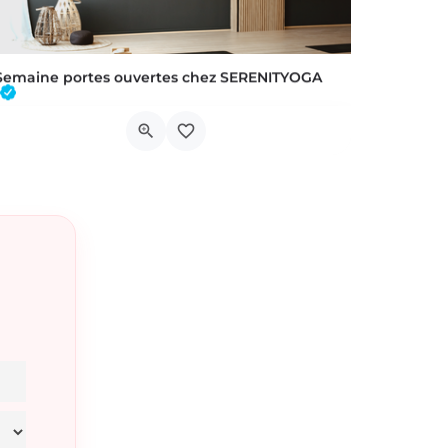
Semaine portes ouvertes chez SERENITYOGA
Découvrez l'espace incontournable du bien être à Braine L'alleud!Du 23 au 30 aout 2026 nous proposons un Pass…
Chaussée de Tubize 483A
22 août 2026 22h00 - 30 août 2026 21h59