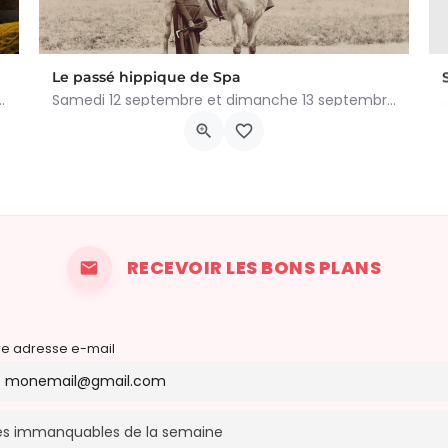
Le passé hippique de Spa
 a été commis au Château de Trazegnies… À vous de résoudre…
Samedi 12 septembre et dimanche 13 septembre 2026, plongez dans l'histoire fascinante du cheval à…
Avenue Reine Astrid, Spa
12 septembre 2026 0h00 - 13 septembre 2026 0h00
RECEVOIR LES BONS PLANS
re adresse e-mail