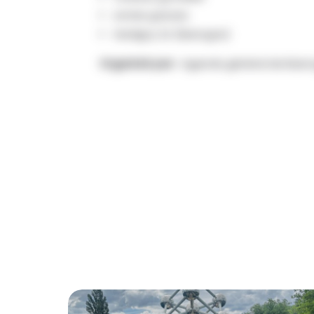
entrée gratuite
Hardigny 24 (Bastogne)
Organisé par :
Agenda général de Bast