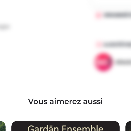
ORGANISÉ 
ogne
AJOUTÉ PA
AllezG
Vous aimerez aussi