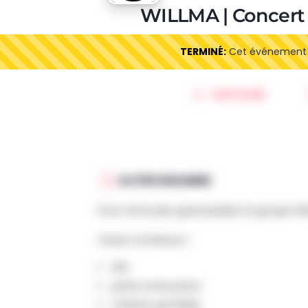
WILLMA | Concert 
TERMINÉ:
Cet événement es
PARTAGER
AU PROGRAMME
Pour notre plus grand plaisir, le groupe WI
Venez nombreux !
20h
petite restauration
château gonflable