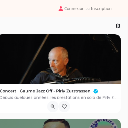
Connexion
Inscription
ou
Concert | Gaume Jazz Off - Pirly Zurstrassen
Depuis quelques années, les prestations en solo de Pirly Zurstrassen se suivent, mais ne se ressemblent pas.…
Rue de Montauban 81
9 août 2026 9h00 - 16h00