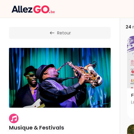
24
r
Retour
F
Musique & Festivals