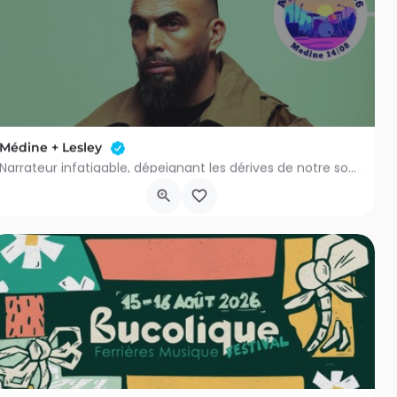
6
Médine + Lesley
Narrateur infatigable, dépeignant les dérives de notre société et ses contradictions, Médine manie la langue…
Rue Godefroid Kurth 2
13 août 2026 22h00 - 22h00