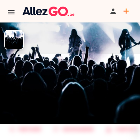
Cover Hit en concert à La Pause
concept
TÉLÉPHONE
TERMINÉ:
Cet événement est terminé. Retrouver d'autres
événements similaires ci-dessous ou dans notre annuaire.
PARTAGER
SAUVEGARDER
CONTACT