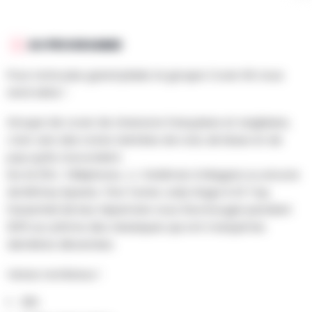
AU PROGRAMME
Pour notre plus grand plaisir, le groupe Cover Hit nous
rend visite !
Groupe de cover de chansons françaises et anglaises,
c’est vers des notes teintées de rock, de blues et de
pop qu'ils s'accordent.
De AC/DC, Téléphone, J.J. Goldman à Niagara ou encore
de Britney Spears, Tina Turner, Lady Gaga à ZZ Top,
l’essentiel de leur répertoire vous fera bouger pendant
2h15 au rythme des classiques qui ont marqué les
dernières décennies.
Venez nombreux !
20h