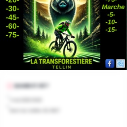
AU PROGRAMME
événements VTT & Marche.
Plusieurs parcours, douche,ravitaillement,bike-wash,
Garden party avec petit restauration, bière locale
Organisé par :
Événements proposés par les citoyens
de Tellin
QUAND ET OÙ ?
1 mai 2026 0h00
Mont du Carillon 25, 6927