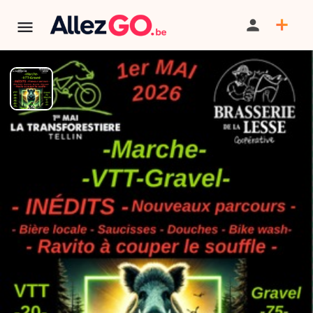
La Transforestière
TÉLÉPHONE
TERMINÉ:
Cet événement est terminé. Retrouver d'autres
événements similaires ci-dessous ou dans notre annuaire.
PARTAGER
SAUVEGARDER
CONTACT