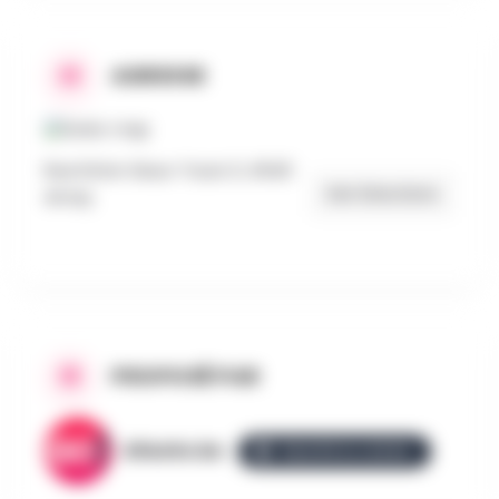
ADRESSE
Rue Entre-Deux-Tours 3, 4540
Get Directions
Amay
PROPOSÉ PAR
AllezGo.be
ÉQUIPE ALLEZGO