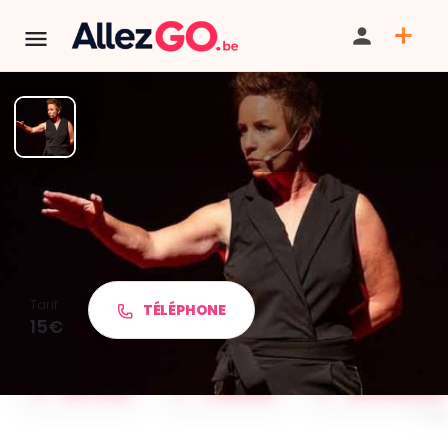
TERMINÉ:
Cet événement est terminé. Retrouver d'autres
événements similaires ci-dessous ou dans notre annuaire.
Carole Matagne "Caméléon"
Tarif
TÉLÉPHONE
15€
PARTAGER
ITINÉRAIRE
SAUVEGARDER