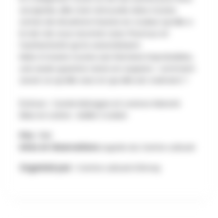
acceptée, elle s'est retrouvée dans toutes
sortes de situations hautes en couleur qu'elle a
le don de vous raconter avec l’humour et
l’authenticité qui la caractérisent.
Mais à travers toutes ses histoires improbables,
une seule question reste en suspens : comment
savoir ce qu'elle veut et qui elle est vraiment ?
Écriture : Carole Matagne et Lorenzo Mancini
Mise en scène : Adèle Cooken
Prix :
15€
Infos et réservations
auprès du Centre culturel
Organisé par :
Centre culturel d'Amay