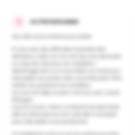
AU PROGRAMME
Des rôles qu'on endosse pour plaire
Si vous avez des difficultés à prendre des
décisions, à dire non à un ami qui vous demande
un coup de main pour son cinquième
déménagement ou si vous faites vos choix pour
faire plaisir aux autres, alors vous êtes peut-être
atteint du syndrome du Caméléon.
Ça vous fait déjà un point commun avec Carole
Matagne.
Si ça se trouve, même ce résumé de spectacle,
elle ne l'aime pas du tout mais elle l'a accepté
pour faire plaisir à son producteur.
En s'adaptant toute sa vie aux autres pour être