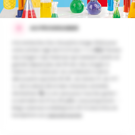
AU PROGRAMME
A la recherche d'un chouette stage d'été pour
votre enfant âgé de 6 à 12 ans ? 👀🔬🧠🤖 Pensez
aux stages Cap Sciences qui ravissent petits et
grands depuis plus de 20 ans. Nos stages à
thème 'Fun Sciences' se combinent à de la
découverte sportive ⛹️‍♂️⛹️‍♀️, du tennis 🎾, du VTT
🚴, de la danse 👯 et bien d’autres activités
récréatives 🎭. Il y en aura pour tous les goûts !
La semaine du 21 au 25 juillet, nous proposons : -
Magi-sciences & Multisports (9-12 ans) Infos et
inscriptions sur
capsciences.be