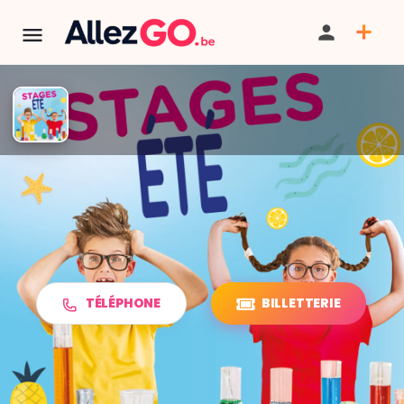
TERMINÉ:
Cet événement est terminé. Retrouver d'autres
événements similaires ci-dessous ou dans notre annuaire.
Stages d'été à Seneffe - Fun
Sciences & Multisports
TÉLÉPHONE
BILLETTERIE
PARTAGER
ITINÉRAIRE
SAUVEGARDER