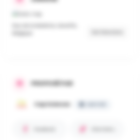
Rue de la Marlette, Seneffe,
Get Directions
Belgique
PROPOSÉ PAR
Cap Sciences
CERTIFIÉ
Facebook
Site internet