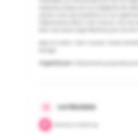
artificielle, au chamboulement de nos rapp
explosive, Ruben par sa multiplicité de tale
quatre coins de la planète, le tout agré
hallucinantes (Elton John, Damso, Zao de sa
Bref, une heure vingt hilarante pour rire de
Mise en scène : Sam Touzani. Textes de Ri
Bourgis
Organisé par :
Événements proposés par le
CATÉGORIES
Humour & stand-up