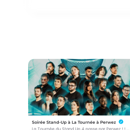
Soirée Stand-Up à La Tournée à Perwez
La Tournée du Stand Up 4 passe par Perwez ! ! D’août à novembre, le meilleur de la nouvelle génération du…