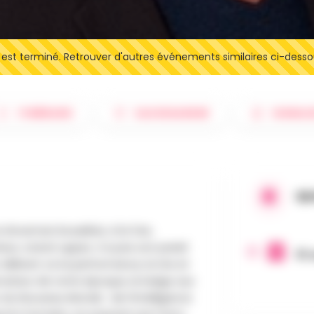
t terminé. Retrouver d'autres événements similaires ci-desso
ITINÉRAIRE
SAUVEGARDER
SIGNAL
QU
showman bruxellois, à la fois,
eur, stand-upper, n’a pas son pareil
10 
élirant où la performance, le rire et
ervateur de notre époque, le belge aux
 du Nouveau Monde : de l’intelligence