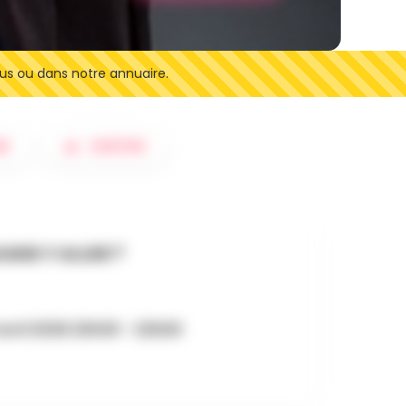
us ou dans notre annuaire.
ER
SORTIES
AND Y ALLER ?
avril 2026 20h30 - 22h00