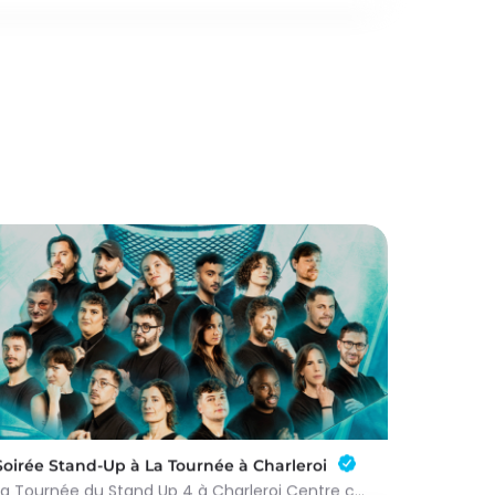
Soirée Stand-Up à La Tournée à Charleroi
La Tournée du Stand Up 4 à Charleroi Centre culturel L’Eden 7 humoristes à découvrir Le What The Fun…