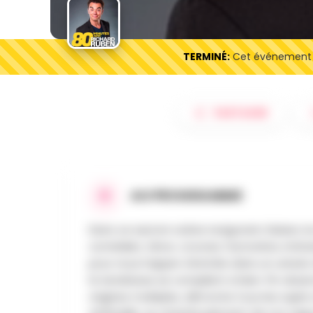
TERMINÉ:
Cet événement es
PARTAGER
AU PROGRAMME
Dans ce seul en scène revigorant, Ruben, le 
comédien, ténor, crooner, humoriste, imitat
pour nous happer d’entrée dans un univers d
la tendresse se compilent si bien. Fin obs
origines multiples, démonte tous les sujets