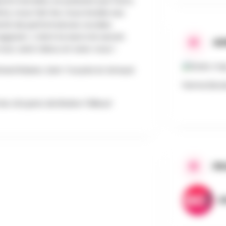
orts humains, en passant par l’actu
nts, nous fait rire, nous évade aux
menté de performances vocales
gazan…) dont lui seul a le secret.
AD
 tout, sans tabou et avec vous !
chard Ruben, Sam Touzani et Arnaud
Ferme Bonair
s citoyens de Braine-l'Alleud
PR
A