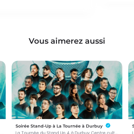
Vous aimerez aussi
Soirée Stand-Up à La Tournée à Durbuy
La Tournée du Stand Up 4 à Durbuy Centre culturel de Durbuy 7 humoristes à découvrir Le What The Fun…