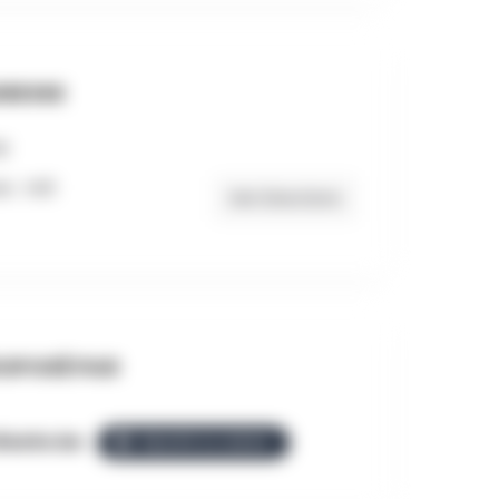
RESSE
 , 1421
Get Directions
OPOSÉ PAR
llezGo.be
ÉQUIPE ALLEZGO