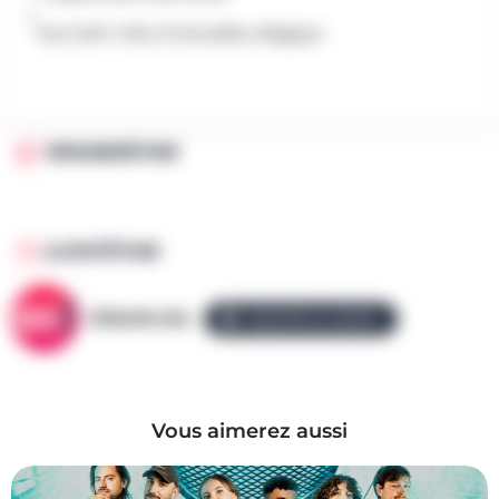
Rue Saint-Géry 31, Bruxelles, Belgique
ORGANISÉ PAR
AJOUTÉ PAR
AllezGo.be
ÉQUIPE ALLEZGO
Vous aimerez aussi