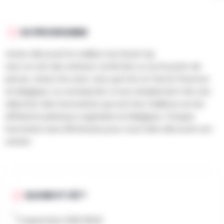
AU PROGRAMME
Venez découvrir le meilleur du Stand-Up.
Que ce soit des artistes confirmés ou sur le point de
percer, venez rire avec ceux qui font et feront l’humour
en Belgique. Le comedy ket a tout simplement fait une
sélection des humoristes qui sont les meilleurs sur les
différents plateaux organisés en Belgique. Chaque
humoriste aura 20minutes pour vous faire découvrir son
univers
QUAND ET OÙ ?
11 septembre 2025 19h30