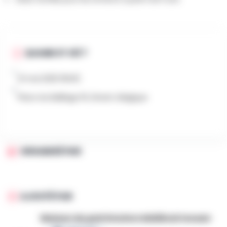
QUAND ET OÙ ?
21 mai 2025 15h00
Place du Bailliage 16, Dinant, Belgique
ORGANISÉ PAR
AJOUTÉ PAR
Maison du patrimoine médiéval mosan