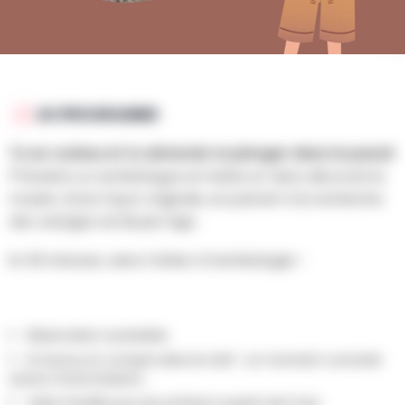
PARTAGER
SAUVEGARDER
CONTACT
AU PROGRAMME
Tu es curieux et tu aimerais te plonger dans le passé
?
Deviens un archéologue en herbe et viens découvrir le
musée, d’une façon originale, en partant à la recherche
des vestiges du Moyen Âge.
En 30 minutes, viens t’initier à l’archéologie !
Réservation souhaitée
En bonus et compris dans le tarif : un moment convivial
autour d’une boisson...
Visite famille pour les enfants à partir de 5 ans