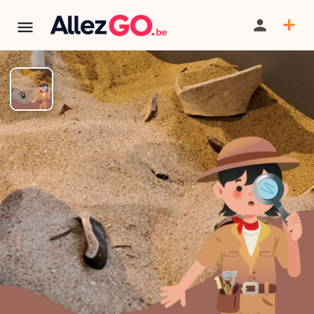
Visite flash : L’archéologie pour
les curieux
BILLETTERIE
TÉLÉPHONE
TERMINÉ:
Cet événement est terminé. Retrouver d'autres
événements similaires ci-dessous ou dans notre annuaire.
Tarif
5€ par personne