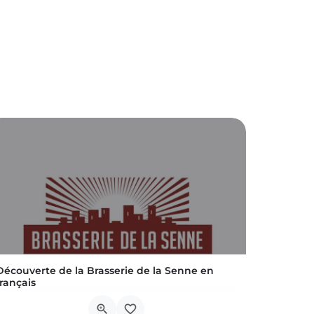
Découverte de la Brasserie de la Senne en
français
Au début du 20ème siècle à Bruxelles, on dénombrait encore une centaine de brasseries. Suite aux guerres…