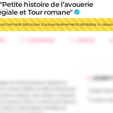
Petite histoire de l’avouerie
égiale et Tour romane"
t terminé. Retrouver d'autres événements similaires ci-desso
ER
SAUVEGARDER
SIGNALER
QUAND ET
ages de l’administration militaire du
Tour romane, édifiée au 12ème siècle était
12 juillet 202
 prince-évêque. Leur mission consistait,
Pl. Sainte-O
er la justice civile et à percevoir taxes et
 dans la même lignée familiale, les