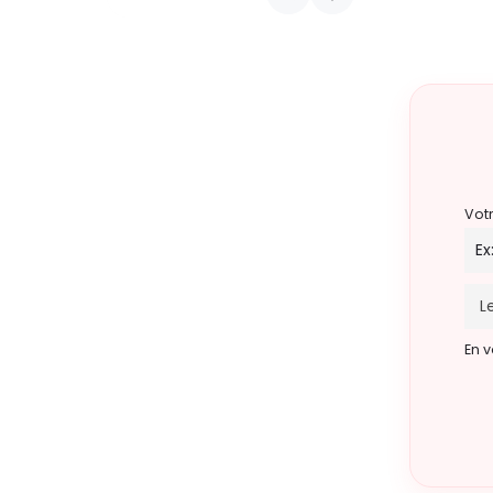
A l’entrée du Parc Léopold, au coin de la rue Bel
22 août 2026 10h00 - 12h00
Vot
En v