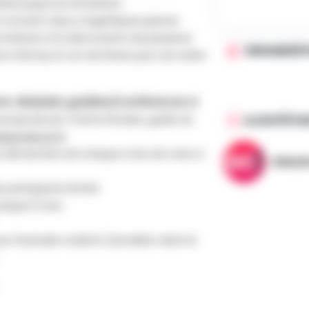
cle jusqu’à la révolution.
e trouvent deux magnifiques pierres
mènera à la découverte de plusieurs
ORGANISÉ 
re d’Amay et se terminera par une visite
mme «Balades guidées/conférences à
proposé par Yvette Rosaire, guide du
AJOUTÉ PA
e@gmail.com
).
mes dimanches de chaque mois de mars à
AllezG
participants limité.
usque 12 ans.
x fauteuils roulants (escaliers dans le