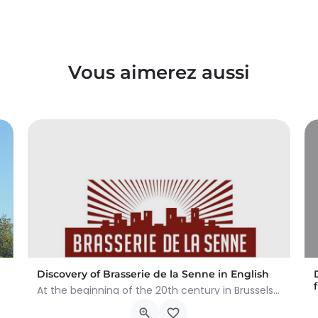
Vous aimerez aussi
Discovery of Brasserie de la Senne in English
At the beginning of the 20th century in Brussels, there were still about a hundred breweries. After the world…
rtement dans…
Drève Anna Boch, 19-21