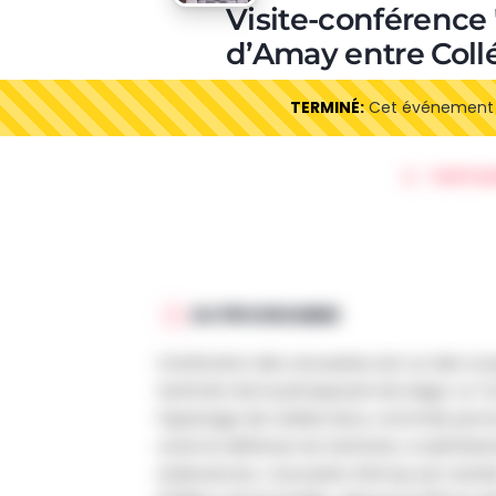
Visite-conférence "
d’Amay entre Coll
TERMINÉ:
Cet événement es
PARTAG
AU PROGRAMME
L’institution des avoueries est un des rou
territoire de la principauté de Liège. La 
l’apanage de nobles laïcs, nommés par le
outre la défense du territoire, à administr
redevances. L’avouerie d’Amay est restée