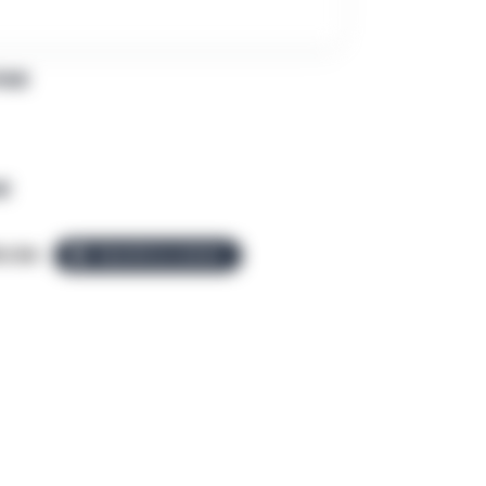
PAR
R
o.be
ÉQUIPE ALLEZGO