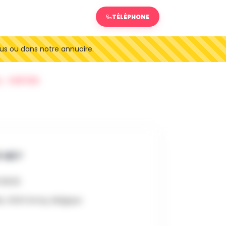
TÉLÉPHONE
us ou dans notre annuaire.
SORTIES
 OÙ ?
6 16h30
de, 4540 Amay, Belgique