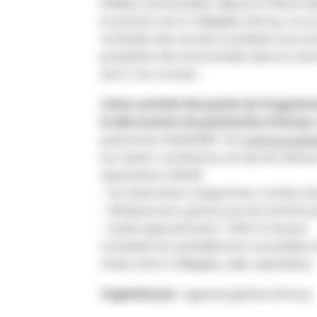
Périlleux de Rochelée, depuis le 15ème siè
En partant de la Collégiale d’Amay, où s
tombales des avoués, la balade nous em
propriétés des de Rochelée dans le cent
de la Tour romane.
Cette activité fait partie du Progra
la découverte du patrimoine d’Amay»
patrimoine (0494/690 743
yvetterosair
Les visites-conférence ont lieu les 2è
septembre à 16h30.
- Sur réservation uniquement, nombre de 
- 6€/personne, gratuit pour les enfants j
- Durée approximative : 1h30 à 2 heures.
La balade est partiellement accessible au
chœur de la Collégiale, salle capitulaire).
Organisé par :
Agenda général d'Amay