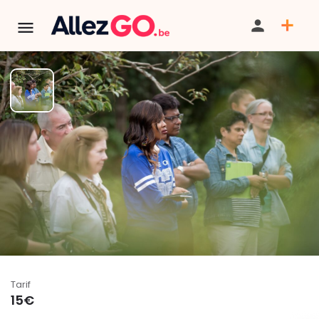
Musée du Transport en
commun à Liège
BILLETTERIE
TÉLÉPHONE
TERMINÉ:
Cet événement est terminé. Retrouver d'autres
événements similaires ci-dessous ou dans notre annuaire.
Tarif
15€