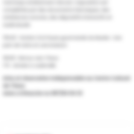
tramways entièrement rénové. L’exposition est
complétée par des documents historiques, des
ambiances sonores, des dispositifs interactifs et
audiovisuels
15h45 : Goûter à la Pause gourmande du Musée : Une
part de tarte et une boisson
16h30 : Retour vers Theux
17h : Arrivée à Juslenville
Infos et réservation indispensable au Centre Culturel
de Theux
www.cctheux.be ou 087/64 64 23