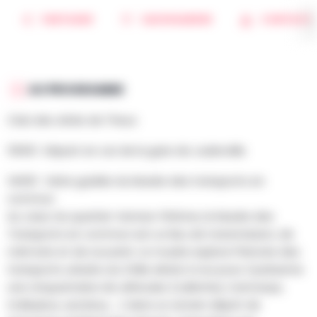
PARTAGER
SAUVEGARDER
CONTACT
AU PROGRAMME
Club des aînés de Theux
13h00 : Départ en car de la gare de Juslenville
14h00 : Visite guidée du Musée des transports en
commun
Au cœur du quartier Vennes-Fétinne, le Musée des
Transports en commun est un lieu de transmission, de
mémoire et de souvenir. Le musée explore l’histoire des
transports urbains du XVIIIe siècle à nos jours. Il présente
une cinquantaine de véhicules (calèches, tramways,
trolleybus, autobus, …) dans un ancien dépôt de