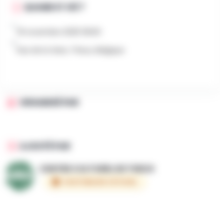
QUAND ET OÙ ?
19 novembre 2025 13h00
Rue de la Gare, Theux, Belgique
ORGANISÉ PAR
AJOUTÉ PAR
CENTRE CULTUREL DE THEUX
PARTENAIRE OFFICIEL