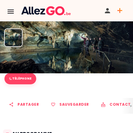
Le Domaine des Grottes de
Han
TÉLÉPHONE
PARTAGER
SAUVEGARDER
CONTACT