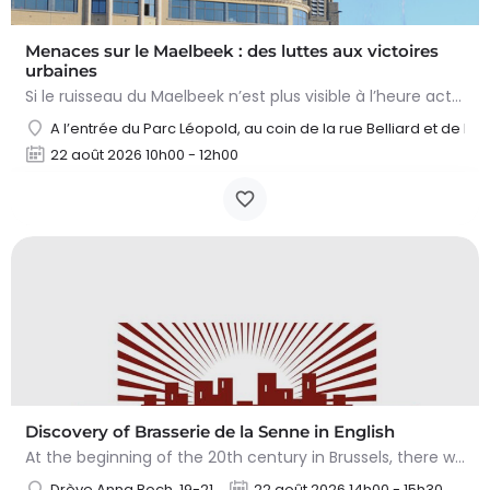
Menaces sur le Maelbeek : des luttes aux victoires
urbaines
Si le ruisseau du Maelbeek n’est plus visible à l’heure actuelle, sa présence se marque encore fortement dans…
A l’entrée du Parc Léopold, au coin de la rue Belliard et de la
22 août 2026 10h00 - 12h00
Discovery of Brasserie de la Senne in English
At the beginning of the 20th century in Brussels, there were still about a hundred breweries. After the world…
Drève Anna Boch, 19-21
22 août 2026 14h00 - 15h30