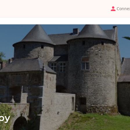
Conne
oy