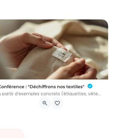
Conférence : "Déchiffrons nos textiles"
À partir d’exemples concrets (étiquettes, vêtements, matières), nous découvrirons ce qui se cache derrière…
Chau. de Neufchâteau 45, 6640 Vaux-sur-Sûre
15 avril 2027 17h30 - 19h30