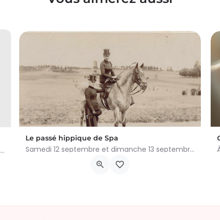
Le passé hippique de Spa
Samedi 12 septembre et dimanche 13 septembre 2026, plongez dans l'histoire fascinante du cheval à…
Visite guidée gratuite de l'exposition "Spa Story". Chaque 1er dimanche du mois le Spa ! museum est…
Avenue Reine Astrid, Spa
12 septembre 2026 0h00 - 13 septembre 2026 0h00