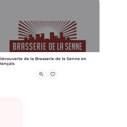
Découverte de la Brasserie de la Senne en
français
Au début du 20ème siècle à Bruxelles, on dénombrait encore une centaine de brasseries. Suite aux guerres…
Drève Anna Boch, 19-21
22 août 2026 16h00 - 17h30