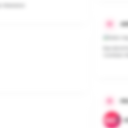
es-Warneton
AD
Rue de la P
Comines-Wa
PR
A