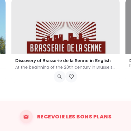
Discovery of Brasserie de la Senne in English
At the beginning of the 20th century in Brussels, there were still about a hundred breweries. After the world…
rtement dans…
Drève Anna Boch, 19-21
liard et de la chaussée d’Etterbeek
22 août 2026 14h00 - 15h30
RECEVOIR LES BONS PLANS