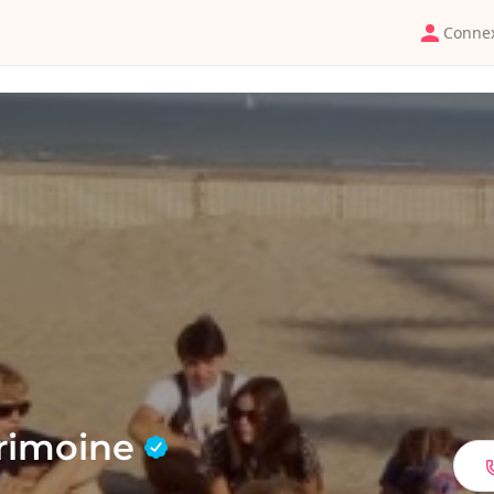
Conne
trimoine