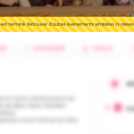
t terminé. Retrouver d'autres événements similaires ci-desso
IRE
SAUVEGARDER
CONTACT
QU
ine, le Centre culturel propose aux
 qui allient visites culturelles,
6 j
diques.
prendre, et pour cela rien de mieux