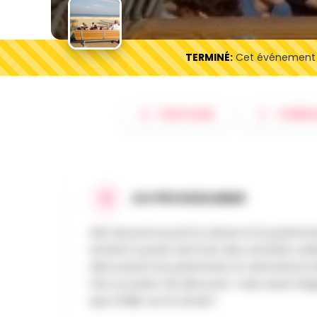
TERMINÉ:
Cet événement es
PARTAGER
ITINÉRA
AU PROGRAMME
Afin de promouvoir la culture et le patrimo
enfants à partir de 8 ans des activités variés
découverte du patrimoine et animations lu
Une occasion de découvrir mais aussi d'ap
que d'aller sur le terrain !