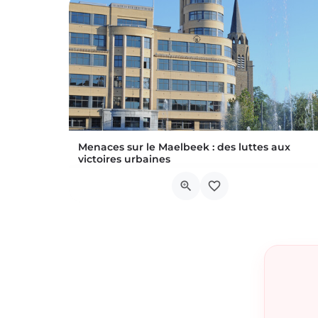
Menaces sur le Maelbeek : des luttes aux
victoires urbaines
Si le ruisseau du Maelbeek n’est plus visible à l’heure actuelle, sa présence se marque encore fo
A l’entrée du Parc Léopold, au coin de la rue Bel
22 août 2026 10h00 - 12h00