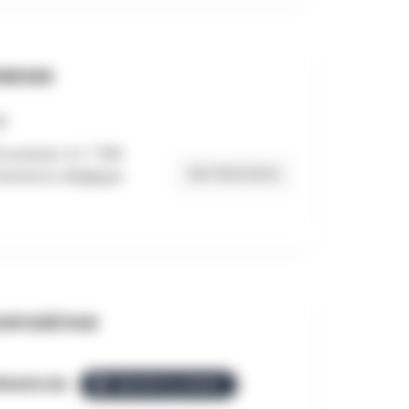
RESSE
rocession 47, 7780
Get Directions
rneton, Belgique
OPOSÉ PAR
llezGo.be
ÉQUIPE ALLEZGO