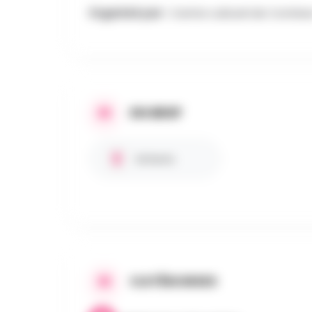
Organisé par :
Centre culturel de Comin
EN BREF
Enfants
CATÉGORIES