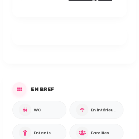
EN BREF
WC
En intérieur / Abrité
Enfants
Familles