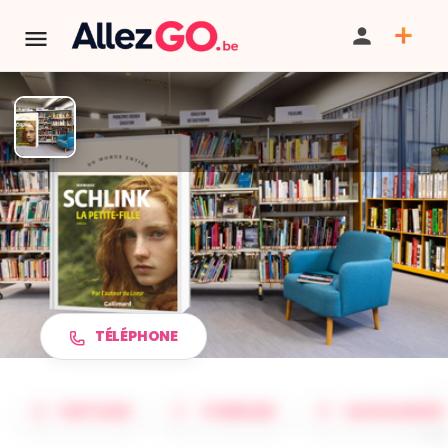
TERMINÉ:
Cet événement est terminé. Retrouver d'autres
événements similaires ci-dessous ou dans notre annuaire.
Club Seniors - "La petite fille"
de Bernhard Schlink
TÉLÉPHONE
PARTAGER
ITINÉRAIRE
SAUVEGARDER