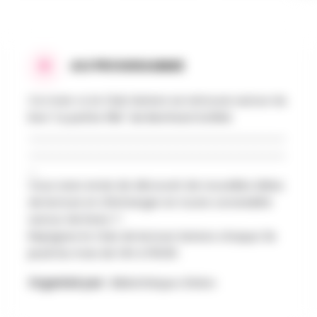
AU PROGRAMME
Ce mois-ci, le Club Seniors se retrouve autour du
livre "La petite fille" de Bernhard Schlink
_________________________________
_________________________________
_
Vous avez envie de découvrir de nouvelles idées
de lecture et d'échanger en toute convivialité
autour de livres ?-
Rejoignez le Club de lecture Seniors chaque 3e
jeudi du mois de 14h à 15h30.
Organisé par :
Bibliothèque d'Arlon