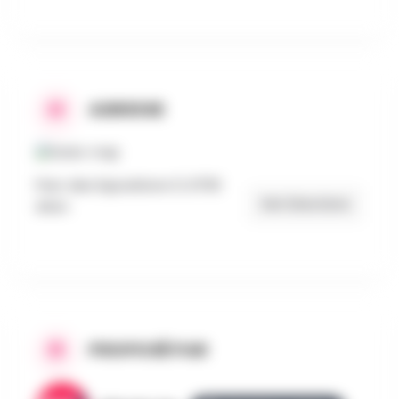
ADRESSE
Parc des Expositions 5, 6700
Get Directions
Arlon
PROPOSÉ PAR