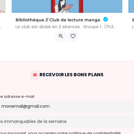
Bibliothèque // Club de lecture manga
près-midi de 13h30 à 15h à l’heure du conte. On y lit des histoires…
Le club est divisé en 2 séances : Groupe 1 : 17h30-18h25 Groupe 2 : 18h25-19h20 Réservation obligatoire par…
Rue des Mésanges Bleues 55
h00
17 novembre 2026 16h30 - 18h20
RECEVOIR LES BONS PLANS
re adresse e-mail
ous inscrivant, vous acceptez notre politique de confidentialité.