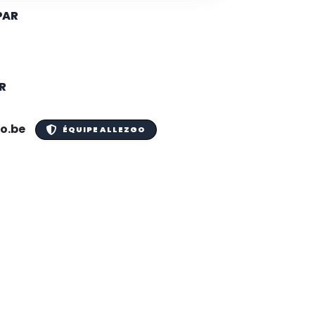
PAR
R
o.be
ÉQUIPE ALLEZGO