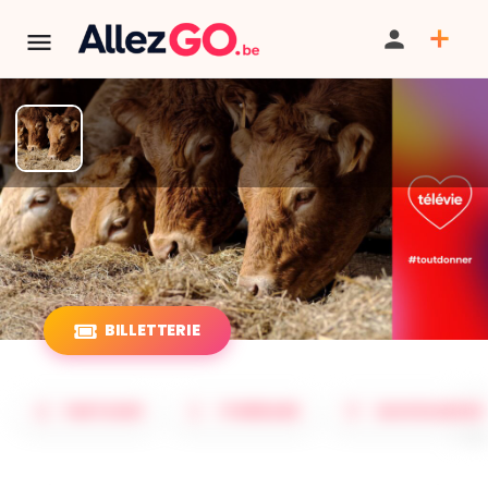
TERMINÉ:
Cet événement est terminé. Retrouver d'autres
événements similaires ci-dessous ou dans notre annuaire.
Télévie à la Ferme
BILLETTERIE
PARTAGER
ITINÉRAIRE
SAUVEGARDER