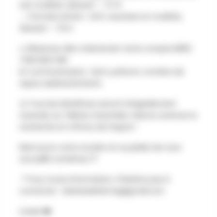
ses crudités, dessert — 37 €
→ Formule enfant : Soft, saucisse et crudités,
dessert — 15 €
👉Réservez dès maintenant via le compte BE62
7320 8212 1261
En communication : Nom, prénom, nombre de
repas adultes/enfants
🤝 Tous les bénéfices seront intégralement
reversés au Télévie. Ensemble, faisons avancer la
recherche et offrons de l’espoir !
Merci pour votre soutien et au plaisir de vous
accueillir nombreux 💛
📍 Pour toute information, n'hésitez pas à
contacter :
televiealaferme@gmail.com
Louise ❤️