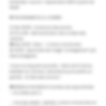
📅 Rendez-vous le 7 septembre 2025 à partir de
10h30
🔔 PROGRAMME DE LA JOURNÉE :
🕥 Dès 10h30 : Ouverture des portes
🐐 11h & 16h : Démonstration de la traite des
chèvres
🍽️ Dès 11h30 : Dîner – Cochon à la broche
🎩 14h30 : Spectacle de magie "Le Magiclown" par
Seb le Magicien
Toute au long de la journée : Visite de la ferme,
balades en tracteur, animations pour petits et
grands… et bien plus encore !
🍽️ RÉSERVATION REPAS (nombre de repas limités
– ne tardez pas !) :
→ Formule adulte : Apéritif, cochon à la broche et