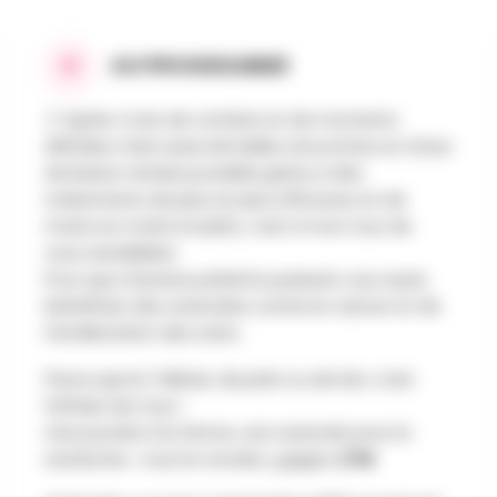
AU PROGRAMME
🎉 Après 4 ans de combat et de moments
difficiles mais aussi de belles rencontres et d’une
rémission rendue possible grâce à des
traitements de plus en plus efficaces et de
moins en moins invasifs, c’est à mon tour de
vous sensibiliser.
Pour que d'autres patients puissent, eux aussi,
bénéficier des avancées contre le cancer et de
l’amélioration des soins.
Parce que le Télévie, de près ou de loin, c’est
l’affaire de tous !
Une journée à la ferme, une avancée pour la
recherche : tout le monde y gagne !🌾❤️