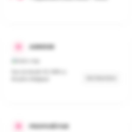
ADRESSE
Rue du Moulin 53, 5081 La
Get Directions
Bruyère, Belgique
PROPOSÉ PAR