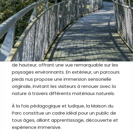
La Maison du Parc naturel des Plaines de l’Escaut
est un lieu incontournable dédié à la découverte
et à la valorisation du territoire. Elle accueille des
expositions temporaires mettant en lumière la
biodiversité et le patrimoine local.
Le site se distingue notamment par sa
passerelle panoramique culminant à 16 mètres
de hauteur, offrant une vue remarquable sur les
paysages environnants. En extérieur, un parcours
pieds nus propose une immersion sensorielle
originale, invitant les visiteurs à renouer avec la
nature à travers différents matériaux naturels.
À la fois pédagogique et ludique, la Maison du
Parc constitue un cadre idéal pour un public de
tous âges, alliant apprentissage, découverte et
expérience immersive.