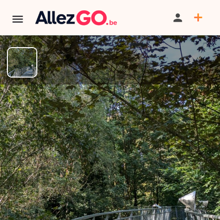
Parc Naturel des Plaines de
l'Escaut
PARTAGER
ITINÉRAIRE
SAUVEGARDER
AU PROGRAMME