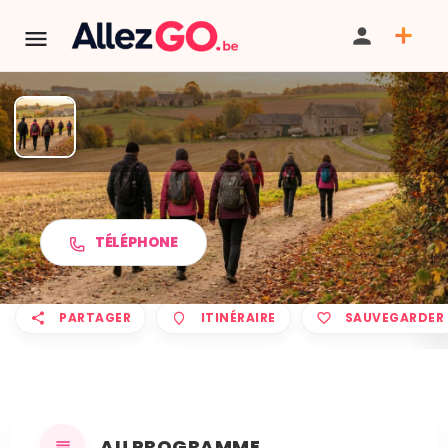
Marche ADEPS à CASTEAU
TÉLÉPHONE
PARTAGER
ITINÉRAIRE
SAUVEGARDER
AU PROGRAMME