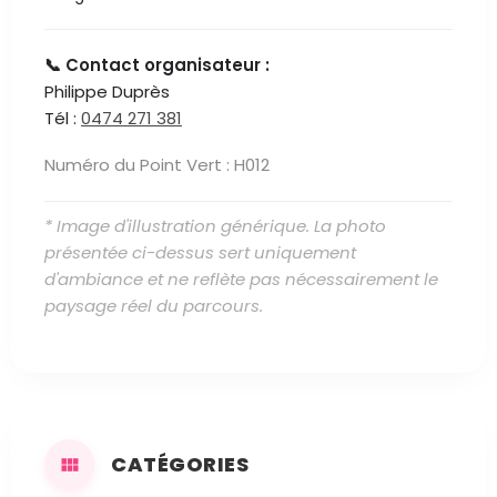
📞 Contact organisateur :
Philippe Duprès
Tél :
0474 271 381
Numéro du Point Vert : H012
* Image d'illustration générique. La photo
présentée ci-dessus sert uniquement
d'ambiance et ne reflète pas nécessairement le
paysage réel du parcours.
CATÉGORIES