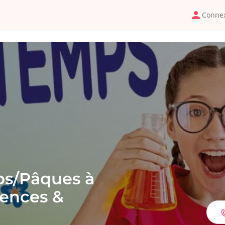
Conne
ps/Pâques à
iences &