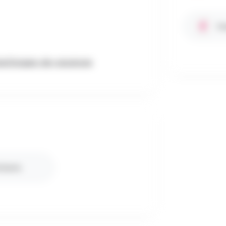
Fa
be/stages-de-vacances
nfants