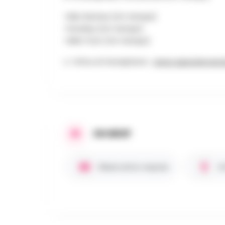
+Mix Games (mi-temps)
+Hockey (mi-temps)
+Mini-foot (mi-temps)
👉 Infos et Inscriptions :
www.capsciences.
EN BREF
Réservation requise
E