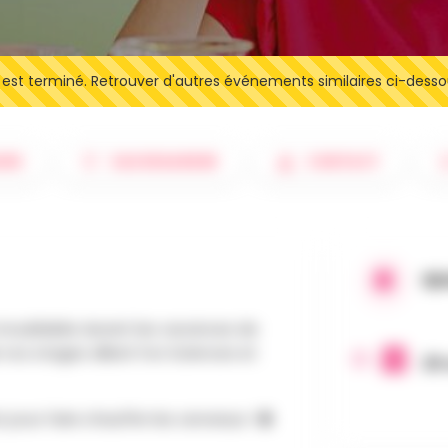
t terminé. Retrouver d'autres événements similaires ci-desso
IRE
SAUVEGARDER
CONTACT
QU
 inoubliable durant les vacances de
e nos stages alliant Fun Sciences et
28 
 pour faire chauffer les cerveaux ! 🧠