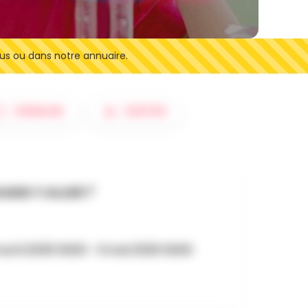
us ou dans notre annuaire.
SIGNALER
SORTIES
AND Y ALLER ?
avril 2025 0h00 - 9 mai 2025 0h00