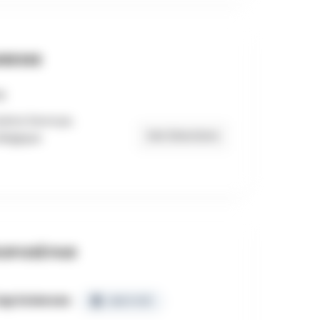
RESSE
udore Devroye,
Get Directions
Belgique
OPOSÉ PAR
ap Sciences
CERTIFIÉ