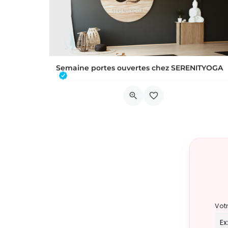
Semaine portes ouvertes chez SERENITYOGA
Découvrez l'espace incontournable du bien être à Braine L'alleud!Du 23 au 30 aout 2026 nous proposons un Pass…
Chaussée de Tubize 483A
22 août 2026 22h00 - 30 août 2026 21h59
Vot