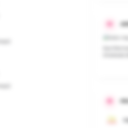
AD
emps)
Rue Père E
Etterbeek, 
emps)
PR
C