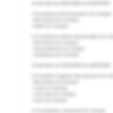
📅 Semaine du 28/04/2025 au 02/05/2025
6-8 ans 🧪 Les p'tits inventeurs (mi-temps)
+Mix Games (mi-temps)
+Roller (mi-temps)
8-12 ans 🧪 Les maîtres de la lumière (mi-t
+Mix Games (mi-temps)
+Géocachette (mi-temps)
+Athlétisme (mi-temps)
📅 Semaine du 05/05/2025 au 09/05/2025
6-8 ans 🧪 Le magicien des sciences (mi-t
+Mix Games (mi-temps)
+Judo (mi-temps)
+Top Chef (mi-temps)
+Gym (mi-temps)
8-12 ans 🧪 Kids Connected (mi-temps)