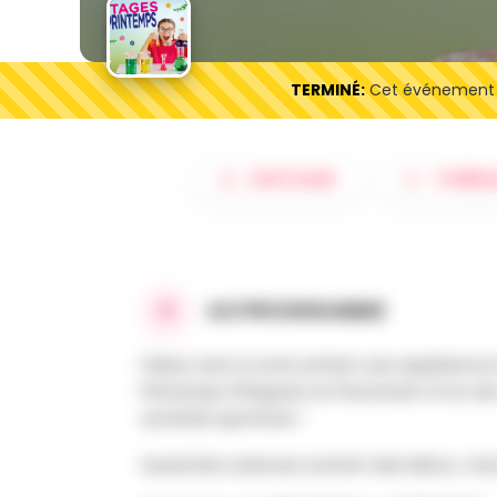
TERMINÉ:
Cet événement es
PARTAGER
ITINÉRA
AU PROGRAMME
Faites vivre à votre enfant une expérience
Printemps (Pâques) en l'inscrivant à l'un d
activités sportives !
Quand les sciences sortent des labos, c'est