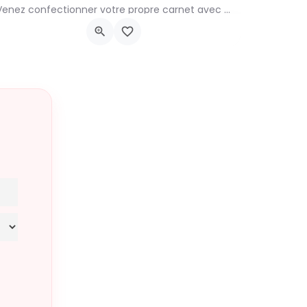
Venez confectionner votre propre carnet avec une couverture tissée faite à partir de planches de bandes…
Rue du Doyenné, 64
22 août 2026 13h30 - 17h30