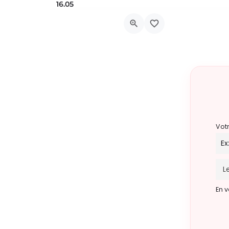
16.05
NL / Twee keer per maand pizzabuu
Avenue de la Couronne, 12
22 août 2026 17h00 - 20h00
Vot
En v