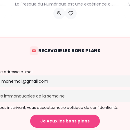
La Fresque du Numérique est une expérience collaborative, pédagogique et ludique qui permet de comprendre les…
rtoven. Kom een traditionele op houtvuur gebakken pizza eten in een…
Chaussée de Waterloo, 935
22 août 2026 14h00 - 17h00
RECEVOIR LES BONS PLANS
re adresse e-mail
ous inscrivant, vous acceptez notre politique de confidentialité.