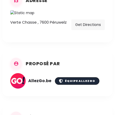
ADRESSE
Verte Chasse , 7600 Péruwelz
Get Directions
PROPOSÉ PAR
AllezGo.be
ÉQUIPE ALLEZGO