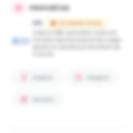
PROPOSÉ PAR
CFS
PARTENAIRE OFFICIEL
Créée en 1981, l'association Centre de
Formation Sportive propose des stages
sportifs et culturels pour les enfants de
2 à 18 ans.
Facebook
Instagram
Site internet