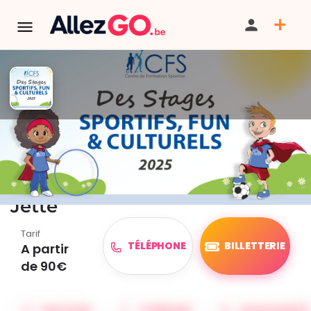
TERMINÉ:
Cet événement est terminé. Retrouver d'autres
événements similaires ci-dessous ou dans notre annuaire.
Stages sportifs et culturels -
Jette
Tarif
TÉLÉPHONE
BILLETTERIE
A partir
de 90€
PARTAGER
ITINÉRAIRE
SAUVEGARDER