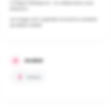
Codage & Multisports - En collaboration avec
ILPlatform
Les stages sont organisés du lundi au vendredi,
de 09h00 à 16h00.
EN BREF
Enfants