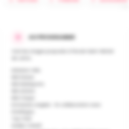
AU PROGRAMME
Voici les stages proposés à l'école Saint-Michel
de Jette :
Initiation Vélo
Mini Danse
Mini Multisports
Mini Artiste
Mini Cirque
Immersion anglais - En collaboration avec
Interlingua
Top Chef
Atelier Créatif