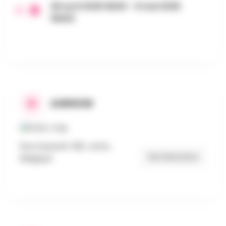
28 avril 2025 9h00 - 9 mai 2025
16h00
ADRESSE
Rue Léopold I 362, Jette,
Get Directions
Belgique