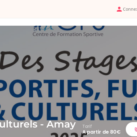
Conne
culturels - Amay
Tarif
A partir de 80€