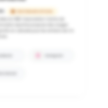
FS
PARTENAIRE OFFICIEL
éée en 1981, l'association Centre de
rmation Sportive propose des stages
ortifs et culturels pour les enfants de 2 à
 ans.
cebook
Instagram
te internet