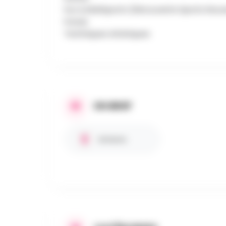
Fun & Multisports (Découverte Sports Nouv
Futsal,
Techniques Artistiques
EN BREF
Enfants