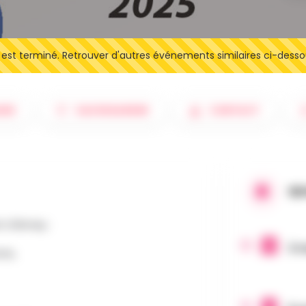
t terminé. Retrouver d'autres événements similaires ci-desso
IRE
SAUVEGARDER
CONTACT
QU
t d'Amay :
3 
ots,