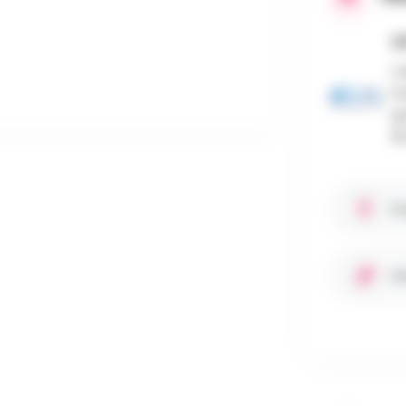
C
Cr
Fo
sp
18
Fa
Si