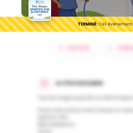
TERMINÉ:
Cet événement es
PARTAGER
ITINÉRA
AU PROGRAMME
Voici les stages proposés au Hall Omnispor
Psycho Découverte, Petits Artistes & Cuist
Apprenti Vélo,
Baby Multisports,
Danse,