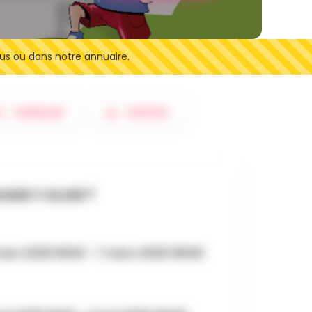
us ou dans notre annuaire.
SIGNALER
SORTIES
AND Y ALLER ?
mars 2025 9h00 - 7 mars 2025 16h00