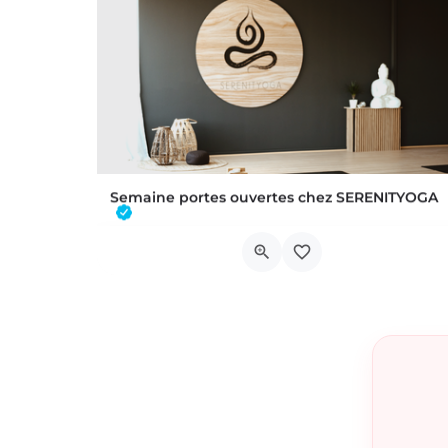
Semaine portes ouvertes chez SERENITYOGA
Découvrez l'espace incontournable du bien être à Braine L'alleud!Du 23 au 30 aout 2026 nous proposons un Pass…
Chaussée de Tubize 483A
22 août 2026 22h00 - 30 août 2026 21h59