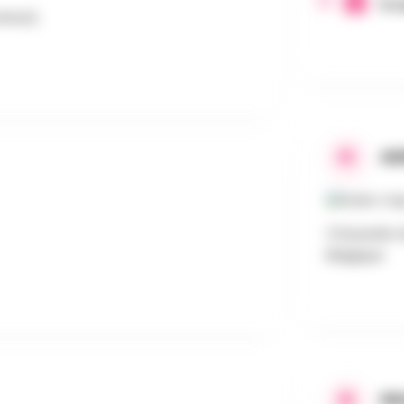
5 m
eaux),
AD
Chaussée d
Belgique
PR