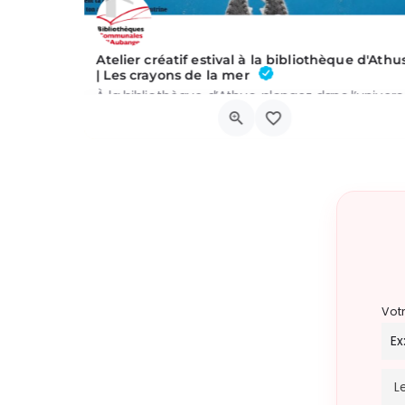
Atelier créatif estival à la bibliothèque d'Athu
| Les crayons de la mer
À la bibliothèque d’Athus
Grand-Rue, 6791 Aubange
19 août 2026 14h00 - 14h00
Vot