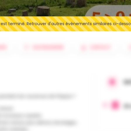
t terminé. Retrouver d'autres événements similaires ci-desso
IRE
SAUVEGARDER
CONTACT
QU
 pendant les vacances de Pâques ?
28 
 nature
de nouveaux copains
tes nature, jeux dehors, bricolages,
ifs, balades...