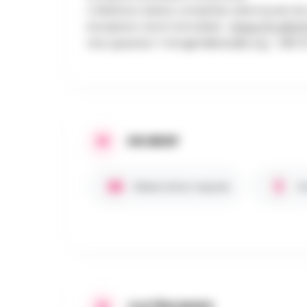
Collations saines comprises dans le prix du
Inscription via le formulaire :
https://s.42l.fr/
Une question ?
info@millefeuille.org
- 060 5
EN BREF
Réservation requise
E
CATÉGORIES