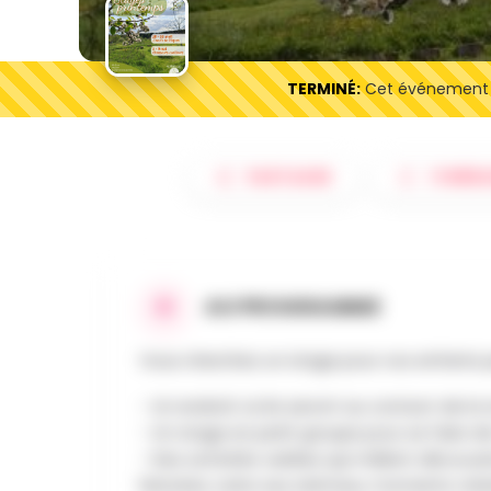
TERMINÉ:
Cet événement es
PARTAGER
ITINÉRA
AU PROGRAMME
Vous cherchez un stage pour vos enfants
- Un endroit où ils seront au contact de la
- Un stage en petit groupe pour se faire 
- Des activités variées qui mêlent découver
histoires, soins aux animaux, moments créat