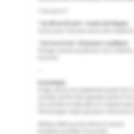
C'est par ici !!
* Du 28 au 30 avril : J'oeufs de Pâques
3 jours pour s'amuser autour des tradition
* Du 5 au 9 mai : Chasseurs-cueilleurs
Pistage, secrets de plantes, arcs à flèches.
hommes
--
En pratique
Stage nature non résidentiel à partir de 5 
Activités de 9h à 16h (garderie de 8h à 17h 
Les activités se déroulent en majorité deho
Prévoir pique-nique, gourde et vêtements
21€/jour (19€ pour les frères et soeurs)
Inscription possible à la journée