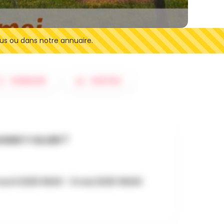
us ou dans notre annuaire.
SIGNALER
SORTIES
AND Y ALLER ?
avril 2025 9h00 - 9 mai 2025 16h00