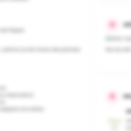
AD
s de Pâques
.. partons sur les traces des premiers
Rue du Laid
ans.
sur réservation).
PR
rs.
 adaptés à la météo.
Mi
An
en