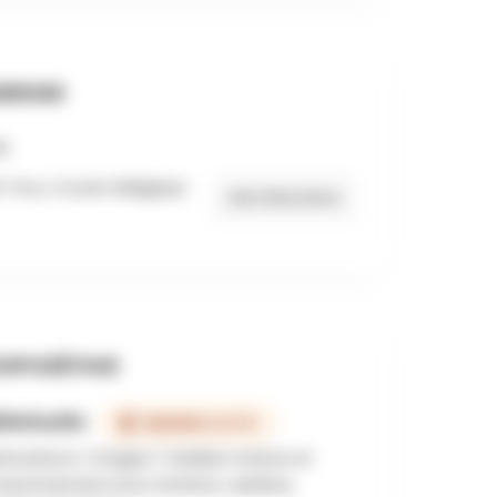
RESSE
-Trou, Couvin, Belgique
Get Directions
OPOSÉ PAR
llefeuille
MEMBRE ACTIF
imations / stages / ateliers nature et
vironnement pour enfants, adultes,