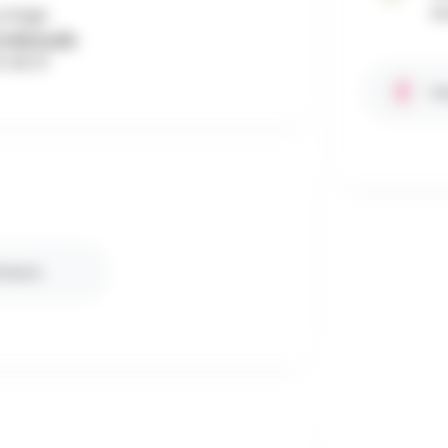
éc
 stage.
millefeuille
1 49 37
Fa
nfants