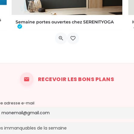
s
Semaine portes ouvertes chez SERENITYOGA
, plongez dans l’univers de « Les crayons de la mer », un…
Découvrez l'espace incontournable du bien être à Braine L'alleud!Du 23 au 30 aout 2026 nous proposons un Pass…
Chaussée de Tubize 483A
22 août 2026 22h00 - 30 août 2026 21h59
RECEVOIR LES BONS PLANS
re adresse e-mail