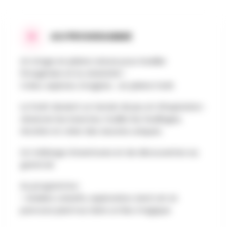
AU PROGRAMME
Un stage en pleine nature pour éveiller
l'imaginaire et la créativité !
Créer, explorer, imaginer… en pleine forêt
La forêt devient un terrain de jeu et d’inspiration :
observer les insectes, fouiller les feuillages,
récolter et créer des œuvres uniques.
Un mélange d’aventures et de découvertes au
grand air.
Au programme :
> Ateliers créatifs, exploration, land-art et
parcours pied nus dans un lieu magique.