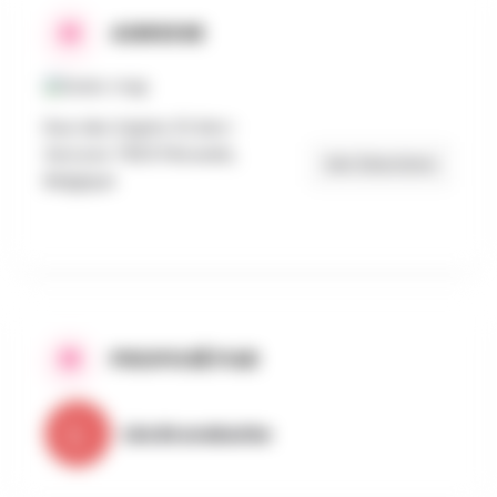
ADRESSE
Rue des Sapins 31, Bon-
Secours 7603 Péruwelz,
Get Directions
Belgique
PROPOSÉ PAR
Léa Brunebarbe