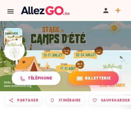
Stage et camps nature d'été
TÉLÉPHONE
BILLETTERIE
PARTAGER
ITINÉRAIRE
SAUVEGARDER