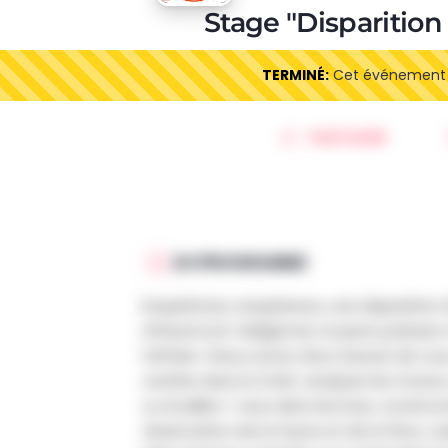
Stage "Disparitio
TERMINÉ:
Cet événement es
PARTAGER
AU PROGRAMME
Enquêtrices, enquêteurs, une disparition 
d’Hautmont. Malgré les moyens policiers
l’affaire ! Nous avons donc besoin de vou
cachés dans la forêt, analyser les traces,
ou écailles ? Jeux dans les bois, construc
observation de la faune et de la flore, cu