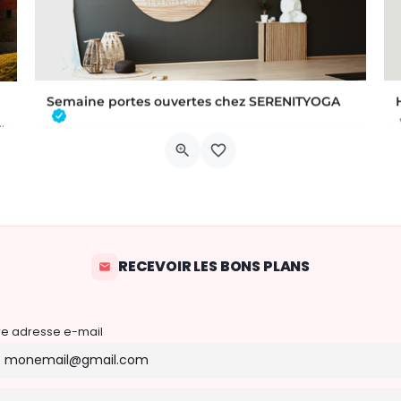
Semaine portes ouvertes chez SERENITYOGA
 a été commis au Château de Trazegnies… À vous de résoudre…
Découvrez l'espace incontournable du bien être à Braine L'alleud!Du 23 au 30 aout 2026 nous proposons un Pass…
Chaussée de Tubize 483A
22 août 2026 22h00 - 30 août 2026 21h59
RECEVOIR LES BONS PLANS
re adresse e-mail