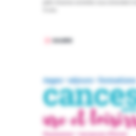
plein d’autres activités vous attendent l
12 ans.
GALERIE