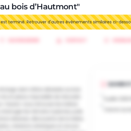
n au bois d’Hautmont"
t terminé. Retrouver d'autres événements similaires ci-desso
SAUVEGARDER
CONTACT
SIGNALE
QUAND ET
étrange vient d’être déclarée au bois
 mis en place, impossible de résoudre
6 juillet 202
s ! Saurez-vous retrouver les indices
Chemin du Ro
 interroger les témoins à plumes, poils
tions diverses, découverte de la rivière,
isine, créations artistiques et encore