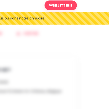
BILLETTERIE
us ou dans notre annuaire.
R
SORTIES
 OÙ ?
6 9h00
soir 10, Braine-le-Château, Belgique