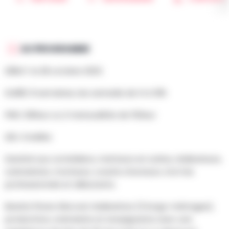
AU PROGRAMME
DÉBUT: le 28 octobre 2023.
DURÉE: 8 semaines, les samedis de 14 à 18h
PRIX: 290eur ou 2 mensualités de 150eur
LIEU: à Ixelles
Destiné aux comédiens, metteurs en scène, réalisateurs,
scénaristes, monteurs, coachs d’acteurs, à la fois
professionnels et débutants.
Beatriz Flores Silva est réalisatrice (3 longs-métrages),
productrice, scénariste et enseignante avec une