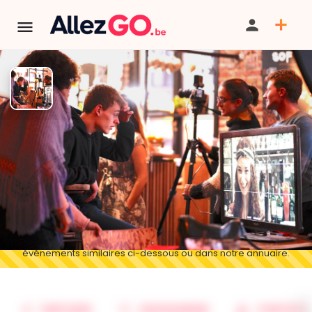
Stage d'Acting et de Direction
d’Acteurs pour le cinéma avec
Beatriz Flores Silva
TÉLÉPHONE
TERMINÉ:
Cet événement est terminé. Retrouver d'autres
événements similaires ci-dessous ou dans notre annuaire.
PARTAGER
SAUVEGARDER
CONTACT