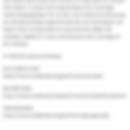
une vérité dans le jeu de l’acteur, et cela dans un temps
très réduit, à cause de la dynamique d’un tournage
cinématographique. De ce fait, nous insistons beaucoup
sur l’étude pratique approfondie de ces techniques, de
façon à les comprendre et à pouvoir les utiliser de
manière rapide en toute circonstance de tournage et
de casting.»
ATTENTION: places limitées!
PLUS D'INFOS SUR:
https://www.atelierdacting.be/courssamedis/
INSCRIPTIONS:
https://www.atelierdacting.be/courssamedis/inscription/
TÉMOIGNAGES:
https://www.atelierdacting.be/temoignages.php