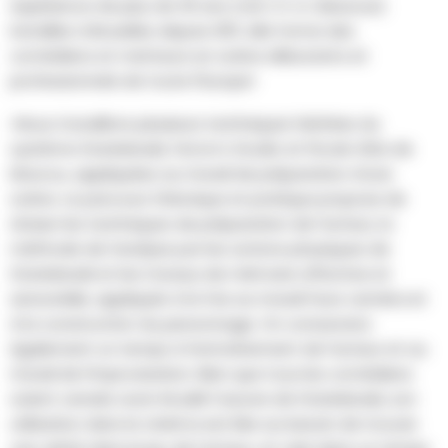
expérience de plus de 30 ans (voir CV ci-dessous).
Installée à Bruxelles depuis 2011, elle forme des
comédiens et metteurs en scène débutants et
professionnels de toute l'Europe!
«Nous travaillons plusieurs techniques héritées du
système Stanislavski, l’Actor’s Studio et l’Ecole Gitis de
Moscou, appliquées au travail de préparation d’une
scène. Le parcours théorique et pratique propose de
réviser les techniques de préparation de l’acteur, la
méthode de l’analyse par les actions physiques de
Stanislavski et les travaux de mémoire affective et
sensorielle, appliqués à la fois au travail face caméra et
à la construction du personnage. On consacrera
également un temps à l’entraînement de l’acteur et au
travail de l’improvisation. Bien que tous les comédiens
soient censés avoir étudié l’oeuvre de Stanislavski, son
utilisation dans le cinéma est liée au besoin de trouver