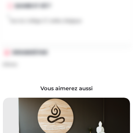
QUAND ET OÙ ?
Rue du Collège 27, Ixelles, Belgique
ORGANISÉ PAR
bflores
Vous aimerez aussi