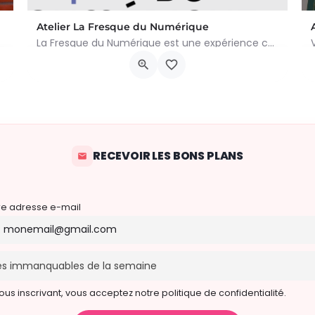
Atelier La Fresque du Numérique
La Fresque du Numérique est une expérience collaborative, pédagogique et ludique qui permet de comprendre les…
rtoven. Kom een traditionele op houtvuur gebakken pizza eten in een…
Chaussée de Waterloo, 935
22 août 2026 14h00 - 17h00
RECEVOIR LES BONS PLANS
re adresse e-mail
ous inscrivant, vous acceptez notre politique de confidentialité.