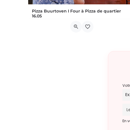
Pizza Buurtoven I Four à Pizza de quartier
16.05
NL / Twee keer per maand pizzabuu
Avenue de la Couronne, 12
22 août 2026 17h00 - 20h00
Vot
En v