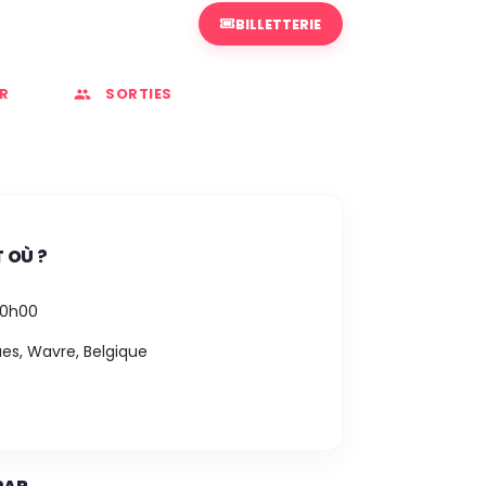
BILLETTERIE
R
SORTIES
 OÙ ?
 0h00
ues, Wavre, Belgique