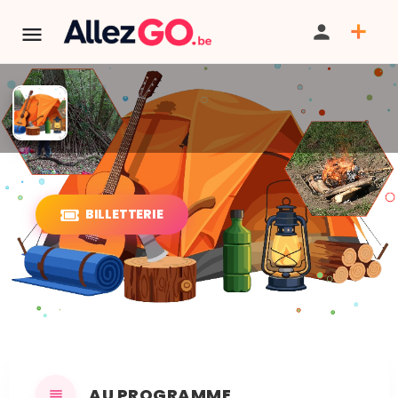
Stage "Camping" à Chastre
BILLETTERIE
PARTAGER
ITINÉRAIRE
SAUVEGARDER
AU PROGRAMME