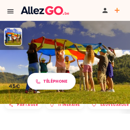
Plaine communale été 2026 à
Lustin et Bois-de-Villers
Tarif
TÉLÉPHONE
45€
PARTAGER
ITINÉRAIRE
SAUVEGARDER