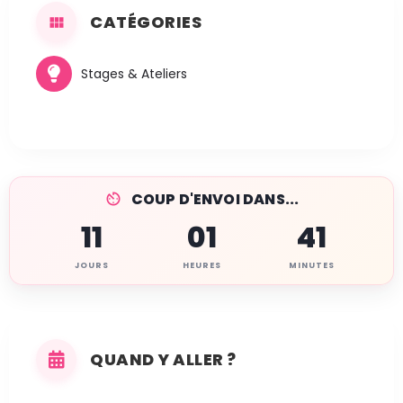
CATÉGORIES
Stages & Ateliers
COUP D'ENVOI DANS...
11
01
41
JOURS
HEURES
MINUTES
QUAND Y ALLER ?