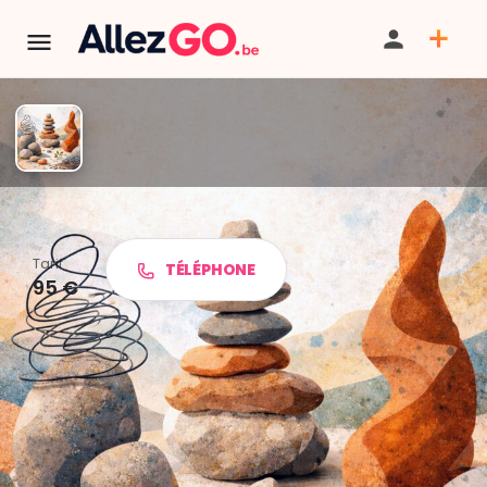
« Naissance des formes »
Tarif
TÉLÉPHONE
95 €
PARTAGER
ITINÉRAIRE
SAUVEGARDER