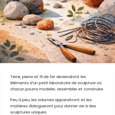
AU PROGRAMME
Stage durant les vacances d’été, pour les 8–
13 ans : «
Naissance des formes
»
du 17 au 21 août 2026
au CIP de Sprimont
Lors de ce stage, les enfants seront invités à
faire naître des formes à partir de la matière.
Terre, pierre et fil de fer deviendront les
éléments d’un petit laboratoire de sculpture où
chacun pourra modeler, assembler et construire.
Peu à peu, les volumes apparaîtront et les
matières dialogueront pour donner vie à des
sculptures uniques.