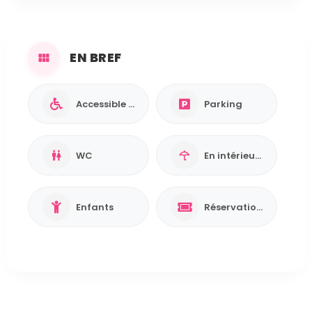
EN BREF
Accessible PMR ♿
Parking
WC
En intérieur / Abrité
Enfants
Réservation requise