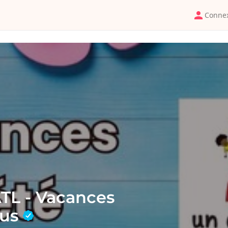
Conne
L - Vacances
ous