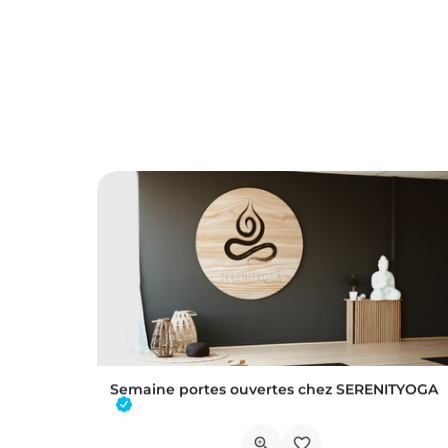
Semaine portes ouvertes chez SERENITYOGA
Découvrez l'espace incontournable du bien être à Braine L'alleud!Du 23 au 30 aout 2026 nous proposons un Pass…