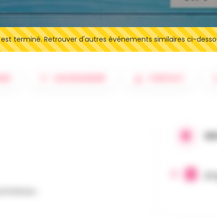
t terminé. Retrouver d'autres événements similaires ci-desso
IRE
SAUVEGARDER
CONTACT
QU
27 
eufchâteau