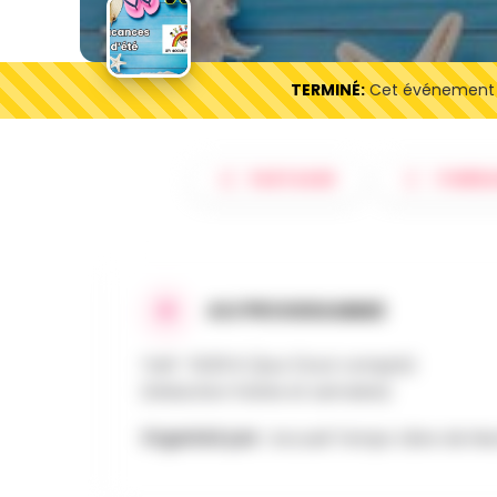
TERMINÉ:
Cet événement es
PARTAGER
ITINÉRA
AU PROGRAMME
Tarif : 10,00 € /jour (tout compris)
(réduction fratrie et semaine)
Organisé par :
Accueil Temps-Libre de N