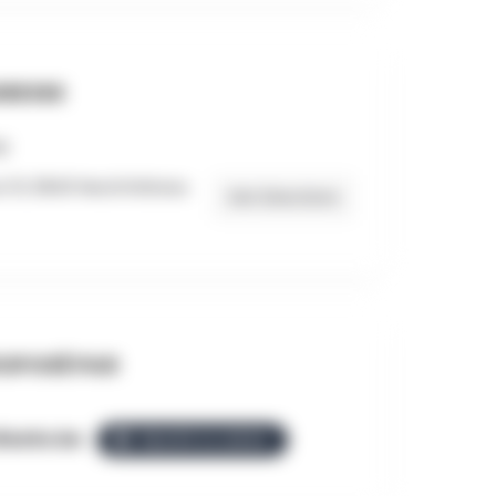
RESSE
e 10, 6840 Neufchâteau
Get Directions
OPOSÉ PAR
llezGo.be
ÉQUIPE ALLEZGO