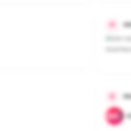
AD
Grand Plac
PR
A