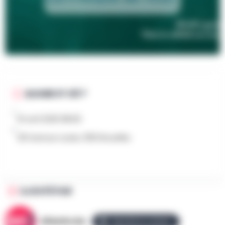
QUAND ET OÙ ?
16 avril 2026 18h00
251 Avenue Louise, 1050 Bruxelles
AJOUTÉ PAR
AllezGo.be
ÉQUIPE ALLEZGO