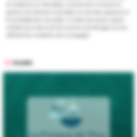
en Wallonie et à Bruxelles, notamment à travers la
gestion de réserves naturelles, le suivi des espèces et
la sensibilisation du public. Un drink sera prévu après
l’atelier pour découvrir les actions de Natagora et les
différentes manières de s’y engager.
GALERIE