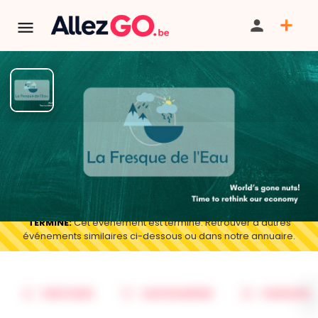
Fresque de l'eau + Afterwork
Natagora
BILLETTERIE
TERMINÉ:
Cet événement est terminé. Retrouver d'autres
événements similaires ci-dessous ou dans notre annuaire.
PARTAGER
SAUVEGARDER
SIGNALER