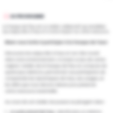
AU PROGRAMME
La Fresque de l'Eau est un atelier collaboratif qui sensibilise
aux enjeux liés à l'eau et à notre impact sur cette ressource.
Bleen vous invite à participer à la fresque de l'eau!
Découvrez les enjeux liés à l’eau et son rôle crucial
dans notre environnement, à travers un jeu de cartes
original. L'atelier de la Fresque de l'Eau se compose de
quatre jeux distincts, permettant aux participants de
comprendre les dynamiques de l’eau, ses usages, et
les défis que nous devons relever pour préserver
cette ressource essentielle.
Au cours de cet atelier, les joueurs se plongent dans :
Le cycle naturel de l’eau
: Identification et relations