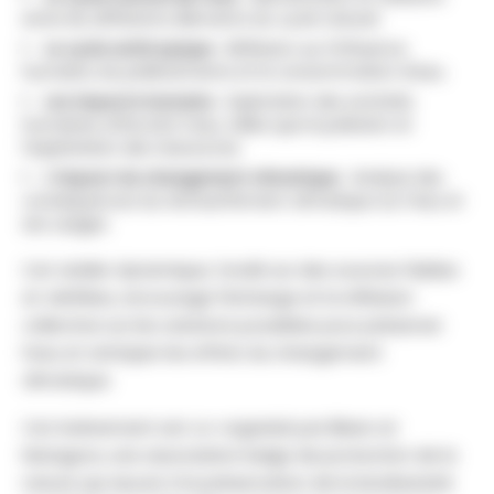
entre les différents éléments du cycle naturel.
Le cycle anthropique
: Réflexion sur l’influence
humaine, les prélèvements et la consommation d’eau.
Les impacts humains
: Exploration des activités
humaines affectant l’eau, telles que la pollution et
l’exploitation des ressources.
L'impact du changement climatique
: Analyse des
conséquences du réchauffement climatique sur l'eau et
ses usages.
Cet atelier dynamique, fondé sur des sources fiables
et vérifiées, encourage l'échange et la réflexion
collective sur les solutions possibles pour préserver
l’eau et anticiper les effets du changement
climatique.
Cet évènement est co-organisé par Bleen et
Natagora, une association belge de protection de la
nature qui œuvre à la préservation de la biodiversité