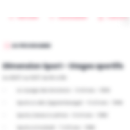
100€
PARTAGER
SAUVEGARDER
CONTACT
AU PROGRAMME
Dimension Sport - Stages sportifs
Du 06/07 au 10/07 de 9h à 16h:
- Le voyage des émotions – 3 à 8 ans – 100€
- Sports & vélo (apprentissage) – 5 à 9 ans – 109€
- Sports, Danse & rythme – 6 à 9 ans – 108€
- Sports & Football – 7 à 10 ans – 108€