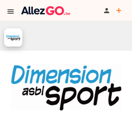
Dimension Sport - Stages
sportifs - Vélo, danse, football,
hip hop, escalade
TÉLÉPHONE
TERMINÉ:
Cet événement est terminé. Retrouver d'autres
événements similaires ci-dessous ou dans notre annuaire.
Tarif