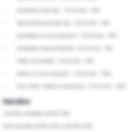
- Escalade & Hip Hop – 8 à 12 ans – 111€
- Sports Boyard & Hip hop – 8 à 12 ans – 111€
- Escalade & A vous de jouer !– 8 à 12 ans – 111€
- Escalade & Sports Boyard – 8 à 12 ans – 111€
- Roller & Escalade – 8 à 12 ans – 111€
- Roller & A vous de jouer ! – 8 à 12 ans – 110€
- Koh-Lanta : défis et aventures – 11 à 14 ans – 115€
Horaire
Journée complète de 9h à 16h.
Demi-journée de 9h à 12h ou de 13h à 16h.