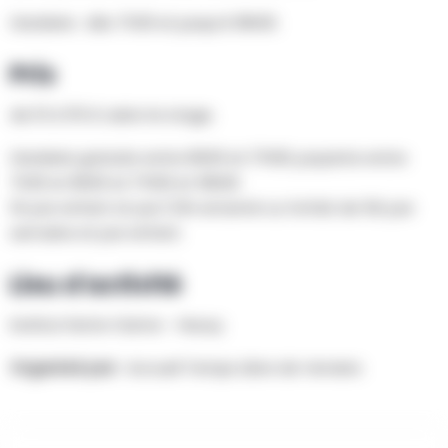
Garderie : dès 7h30 et jusqu’à 18h00.
Prix
de 10 à 115 € selon le stage.
Garderie gratuite entre 8h00 et 17h00; payante entre
7h30 et 8h00 et 17h00 et 18h00.
1€ par enfant et par 1/4h entamé ou forfait de 5€ par
semaine et par enfant.
Lieu d'activité
Institut Notre-Dame - Heusy
Organisé par :
Accueil Temps Libre de Verviers