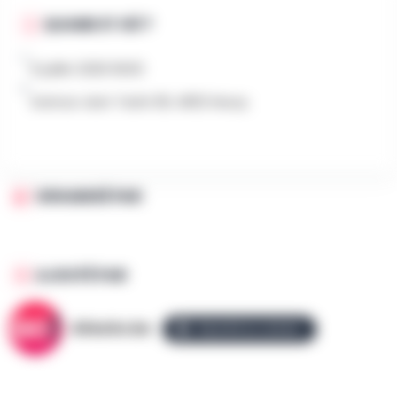
QUAND ET OÙ ?
6 juillet 2026 9h00
Avenue Jean Tasté 38, 4802 Heusy
ORGANISÉ PAR
AJOUTÉ PAR
AllezGo.be
ÉQUIPE ALLEZGO