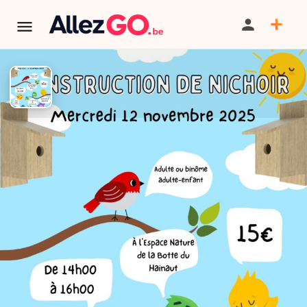
Construction de nichoir
TÉLÉPHONE
TERMINÉ:
Cet événement est terminé. Retrouver d'autres
événements similaires ci-dessous ou dans notre annuaire.
Tarif
Voir tarifs
PARTAGER
SAUVEGARDER
CONTACT