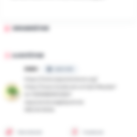
ORGANISÉ PAR
AJOUTÉ PAR
ENBH
CERTIFIÉ
https://www.espacenature.org/
https://www.facebook.com/profile.php?
id=100068809532927
espacenature@skynet.be
060/45.56.84
Site internet
Facebook