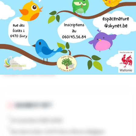
AU PROGRAMME
Préparez déjà la venue du printemps : venez construire
un nichoir pour votre jardin ! Au moyen de planches en
bois prédécoupées, vous assemblerez, seul ou en
binôme adulte-enfant, un abri qui pourra accueillir le
douillet nid des oiseaux.
QUAND ET OÙ ?
12 novembre 2025 14h00
Rue des Ecoles 1, 6470 Sivry-Rance, Belgique