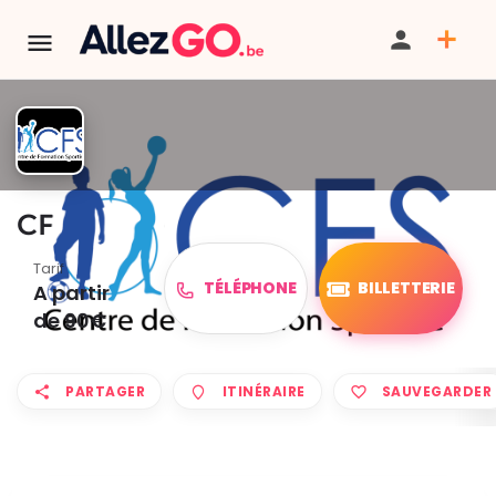
CFS - Stages 2026 à Limal
Tarif
TÉLÉPHONE
BILLETTERIE
A partir
de 90€
PARTAGER
ITINÉRAIRE
SAUVEGARDER