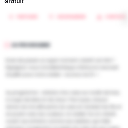
Gratuit
PARTAGER
SAUVEGARDER
CONTACT
AU PROGRAMME
Envie de passer un super moment créatif cet été ?
Rejoignez-nous à la bibliothèque d’Athus le mercredi
22 juillet pour notre atelier « Au bout du fil » !
Au programme : création d’un vase sur rondin de bois,
à coups de laine et de clous ! Pas à pas, chacun
donne vie à la silhouette du vase en tendant les fils et
en jouant avec les couleurs. Un atelier fun et créatif,
ouvert aux enfants comme aux adultes, qui mêle