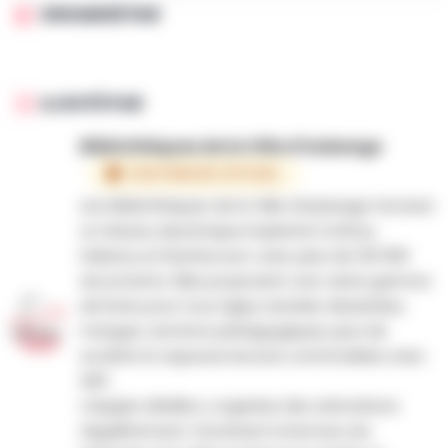
ORGANISÉ PAR
AJOUTÉ PAR
Bibliothèques de la Ville d'Aubange
PARTENAIRE OFFICIEL
Les bibliothèques de la Ville d’Aubange forment
un réseau dynamique implanté à Athus,
Halanzy et Rachecourt, avec plus de 120 000
documents. Elles proposent une vaste gamme
de livres pour tous âges, bandes dessinées,
mangas, sections pédagogiques, jeux de
société et espaces lecture confortables avec
WiFi.
L’équipe dédiée y organise des animations
régulièrement, favorisant la lecture, les