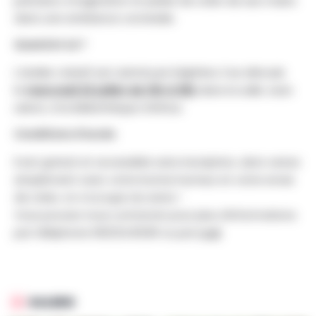
précision, imagination et plaisir de créer de ses mains
dans une ambiance conviviale.
Quand et où ?
L’atelier créatif est animé par Delphine. Il se déroule
le
mercredi 22 juillet de 14h à 16h
dans la salle Jean
Lebon, à la bibliothèque d’Athus.
Conditions d'accès
Il est gratuit et accessible sans inscription, alors venez
simplement avec votre bonne humeur et votre envie
de créer, on s’occupe du reste !
Vous pouvez nous contacter pour plus d’informations
par téléphone 063/24.06.80 ou par
mail
.
GALERIE