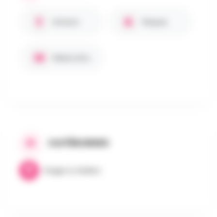
Enfants
Pâques
Réservation requise
CATÉGORIES
Stages & Ateliers