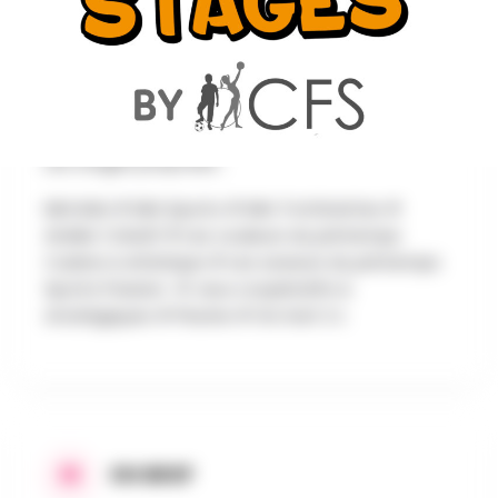
AU PROGRAMME
Les stages proposés :
Mini kids # Mini Sports # Mini Trottinettes #
Atelier Créatif # Les couleurs du printemps
Cuisine & Artistique # Les saveurs du printemps
Sports Passion # Jeux coopératifs &
stratégiques # Piscine # Go Kart 2 x
EN BREF