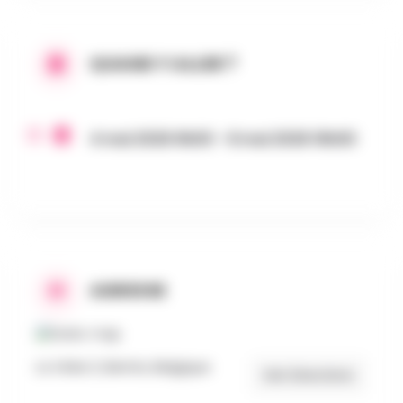
QUAND Y ALLER ?
4 mai 2026 9h00 - 8 mai 2026 16h00
ADRESSE
La Virée 2, Bertrix, Belgique
Get Directions