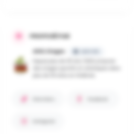
PROPOSÉ PAR
ADSL Stages
CERTIFIÉ
Depuis plus de 30 ans, l'ADSL propose
des stages sportifs et artistiques dans
plus de 50 sites en Wallonie.
Site internet
Facebook
Instagram