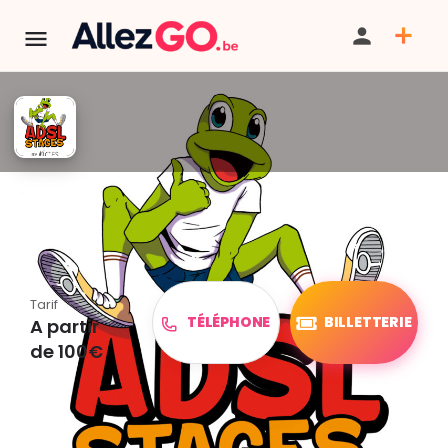
TERMINÉ:
Cet événement est terminé. Retrouver d'autres
événements similaires ci-dessous ou dans notre annuaire.
ADSL - Stages printemps 2026
Tarif
TÉLÉPHONE
BILLETTERIE
A partir
de 100€
PARTAGER
ITINÉRAIRE
SAUVEGARDER