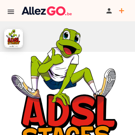
ADSL - Stages printemps 2026
BILLETTERIE
TÉLÉPHONE
TERMINÉ:
Cet événement est terminé. Retrouver d'autres
événements similaires ci-dessous ou dans notre annuaire.
Tarif
A partir de 100€
PARTAGER
SAUVEGARDER
CONTACT