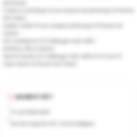
printemps
Cuisine & Artistique # Les saveurs du printemps # Piscine
de l'Orient
Atelier créatif # Les couleurs printemps # Piscine de
l'Orient
Pré-multisports # Challenge multi-défis
Initiation vélo & Sports
Sports Passion # Challenge multi-défis # Go Kart #
Laser Game # Piscine de l'Orient
QUAND ET OÙ ?
27 avril 2026 9h00
Rue des Augustins 30, Tournai, Belgique