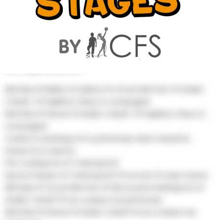
AU PROGRAMME
Les stages proposés :
Mini kids # Balles et ballons # Circuit Mini Kart # Atelier
Créatif # Papillons, fleurs & compagnie
Mini Kids # Danse # Atelier Créatif # Papillons, fleurs &
compagnie
Cuisine & Artistique # Le printemps dans l’assiette
Danse Fun & Sports
Pré-multisports # Trivial sportif
Sports Passion # Trivial sportif # Go Kart # Laser Game
Mini kids # Circuit Mini Kart # Découverte Multisports #
Atelier Créatif # Les couleurs du printemps
Mini Kids # Danse # Atelier Créatif # Les couleurs du