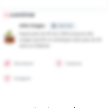
AJOUTÉ PAR
ADSL Stages
CERTIFIÉ
Depuis plus de 30 ans, l'ADSL propose des
stages sportifs et artistiques dans plus de 50
sites en Wallonie.
Site internet
Facebook
Instagram