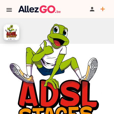
ADSL - Stages printemps 2026
BILLETTERIE
TÉLÉPHONE
TERMINÉ:
Cet événement est terminé. Retrouver d'autres
événements similaires ci-dessous ou dans notre annuaire.
Tarif
A partir de 90€
PARTAGER
SAUVEGARDER
CONTACT