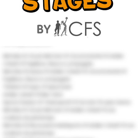
AU PROGRAMME
Les stages proposés :
Mini kids # Circuit Mini Kart # Circomotricité # Atelier
Créatif # Papillons, fleurs & compagnie
Mini Kids # Danse # Atelier Créatif # Circomotricité #
Papillons, fleurs & compagnie
Théâtre # Impro # Spectacle
Atelier créatif # Bien-être
Sports Passion # Trivial sportif # Go Kart # Laser Game
Mini kids # Circuit Mini Kart # Atelier Créatif # Les
couleurs du printemps
Mini Kids # Découverte Multisports # Atelier Créatif # Les
couleurs du printemps