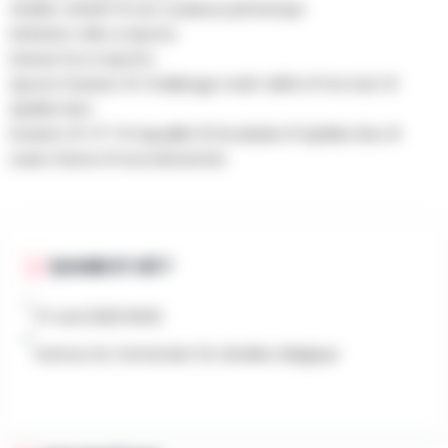
Atelier créatif # Les couleurs printemps
Initiation vélo & Sports
Danse Fun & Sports
Sports Passion # Challenge multi-défis # Go Kart #
Spéléo Box
Evasion # VTT # Aqualibi # Escalade # Spéléo Box #
Laser Game # Accrobranche
QUAND ET OÙ ?
27 avril 2026 9h00
Avenue du Centenaire 34, Nivelles, Belgique